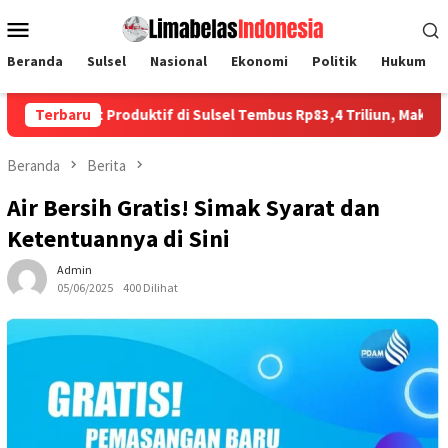
Loncat
Menu
ke
Mobile
konten
Beranda
Sulsel
Nasional
Ekonomi
Politik
Hukum
uktif di Sulsel Tembus Rp83,4 Triliun, Makassar Dominasi Lebih 
Terbaru
Beranda
Berita
Air Bersih Gratis! Simak Syarat dan
Ketentuannya di Sini
Admin
05/06/2025
400 Dilihat