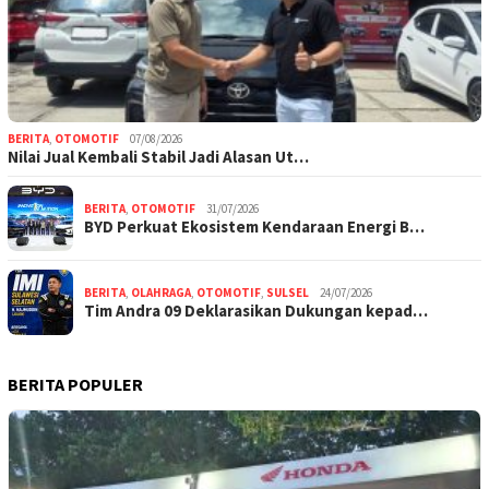
BERITA
,
OTOMOTIF
07/08/2026
Nilai Jual Kembali Stabil Jadi Alasan Ut…
BERITA
,
OTOMOTIF
31/07/2026
BYD Perkuat Ekosistem Kendaraan Energi B…
BERITA
,
OLAHRAGA
,
OTOMOTIF
,
SULSEL
24/07/2026
Tim Andra 09 Deklarasikan Dukungan kepad…
BERITA POPULER