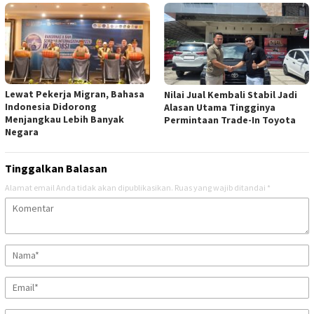
Lewat Pekerja Migran, Bahasa
Nilai Jual Kembali Stabil Jadi
Indonesia Didorong
Alasan Utama Tingginya
Menjangkau Lebih Banyak
Permintaan Trade-In Toyota
Negara
Tinggalkan Balasan
Alamat email Anda tidak akan dipublikasikan.
Ruas yang wajib ditandai
*