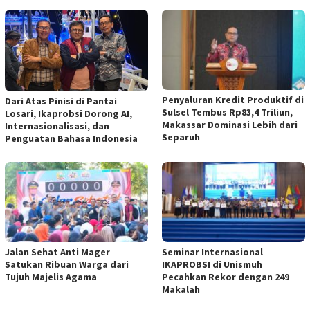
Penyaluran Kredit Produktif di
Dari Atas Pinisi di Pantai
Sulsel Tembus Rp83,4 Triliun,
Losari, Ikaprobsi Dorong AI,
Makassar Dominasi Lebih dari
Internasionalisasi, dan
Separuh
Penguatan Bahasa Indonesia
Jalan Sehat Anti Mager
Seminar Internasional
Satukan Ribuan Warga dari
IKAPROBSI di Unismuh
Tujuh Majelis Agama
Pecahkan Rekor dengan 249
Makalah