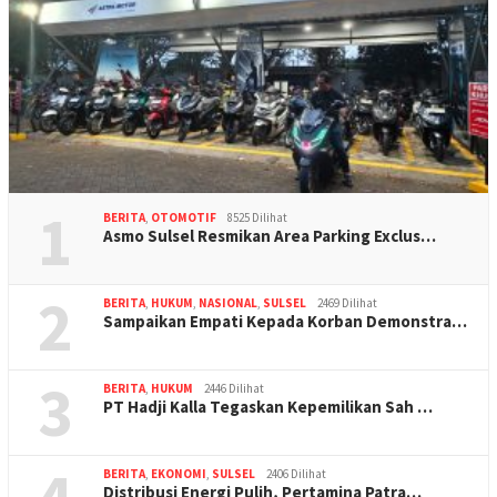
1
BERITA
,
OTOMOTIF
8525 Dilihat
Asmo Sulsel Resmikan Area Parking Exclus…
2
BERITA
,
HUKUM
,
NASIONAL
,
SULSEL
2469 Dilihat
Sampaikan Empati Kepada Korban Demonstra…
3
BERITA
,
HUKUM
2446 Dilihat
PT Hadji Kalla Tegaskan Kepemilikan Sah …
BERITA
,
EKONOMI
,
SULSEL
2406 Dilihat
Distribusi Energi Pulih, Pertamina Patra…