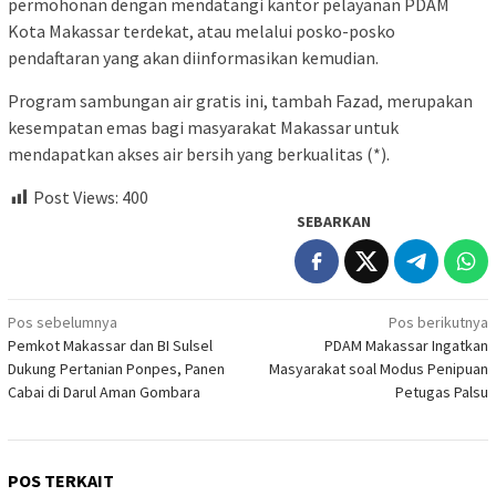
permohonan dengan mendatangi kantor pelayanan PDAM
Kota Makassar terdekat, atau melalui posko-posko
pendaftaran yang akan diinformasikan kemudian.
Program sambungan air gratis ini, tambah Fazad, merupakan
kesempatan emas bagi masyarakat Makassar untuk
mendapatkan akses air bersih yang berkualitas (*).
Post Views:
400
SEBARKAN
Navigasi
Pos sebelumnya
Pos berikutnya
Pemkot Makassar dan BI Sulsel
PDAM Makassar Ingatkan
pos
Dukung Pertanian Ponpes, Panen
Masyarakat soal Modus Penipuan
Cabai di Darul Aman Gombara
Petugas Palsu
POS TERKAIT