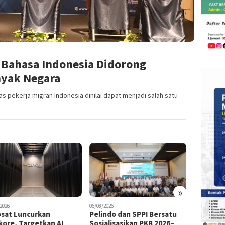
 Bahasa Indonesia Didorong
nyak Negara
as pekerja migran Indonesia dinilai dapat menjadi salah satu
»
2026
06/08/2026
06/08/2026
osat Luncurkan
Pelindo dan SPPI Bersatu
Mahasis
kore, Targetkan AI
Sosialisasikan PKB 2026–
Sulap Tu