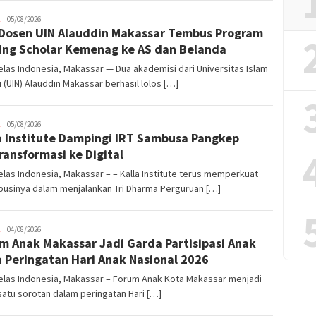
admin
05/08/2026
Dosen UIN Alauddin Makassar Tembus Program
ting Scholar Kemenag ke AS dan Belanda
las Indonesia, Makassar — Dua akademisi dari Universitas Islam
 (UIN) Alauddin Makassar berhasil lolos […]
admin
05/08/2026
a Institute Dampingi IRT Sambusa Pangkep
ransformasi ke Digital
las Indonesia, Makassar – – Kalla Institute terus memperkuat
businya dalam menjalankan Tri Dharma Perguruan […]
admin
04/08/2026
m Anak Makassar Jadi Garda Partisipasi Anak
 Peringatan Hari Anak Nasional 2026
elas Indonesia, Makassar – Forum Anak Kota Makassar menjadi
satu sorotan dalam peringatan Hari […]