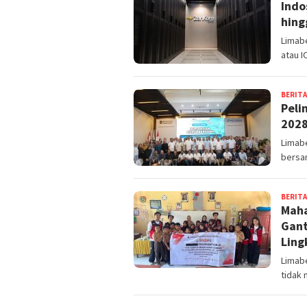
Indo
hing
Limabe
atau I
BERITA
Peli
2028
Limabe
bersam
BERITA
Maha
Gant
Ling
Limab
tidak 