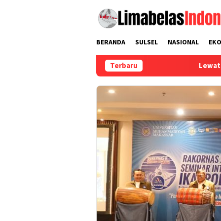
Loncat
ke
konten
BERANDA
SULSEL
NASIONAL
EK
Terbaru
Lewat Pekerja Migran, Ba