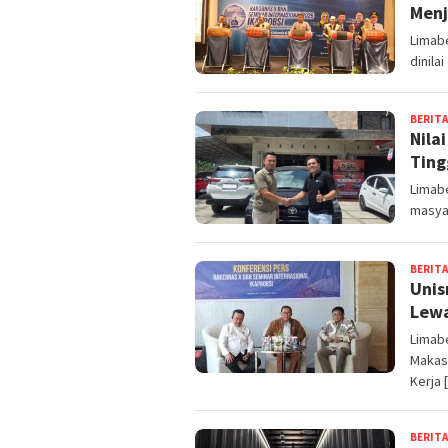
Menj
Limabe
dinila
BERITA
Nila
Ting
Limabe
masya
BERITA
Unis
Lewa
Limab
Makas
Kerja 
BERITA