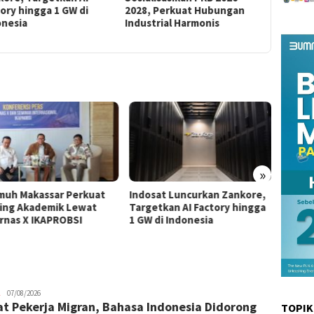
ory hingga 1 GW di
2028, Perkuat Hubungan
Jadi Gan
onesia
Industrial Harmonis
Tanamka
Lingkung
»
muh Makassar Perkuat
Indosat Luncurkan Zankore,
Pelind
ring Akademik Lewat
Targetkan AI Factory hingga
Sosial
rnas X IKAPROBSI
1 GW di Indonesia
2028,
Indust
admin
07/08/2026
t Pekerja Migran, Bahasa Indonesia Didorong
TOPIK