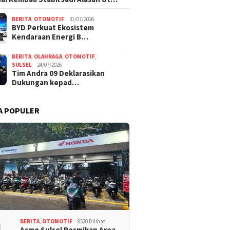
BERITA
,
OTOMOTIF
31/07/2026
BYD Perkuat Ekosistem
Kendaraan Energi B…
BERITA
,
OLAHRAGA
,
OTOMOTIF
,
SULSEL
24/07/2026
Tim Andra 09 Deklarasikan
Dukungan kepad…
A POPULER
BERITA
,
OTOMOTIF
8520 Dilihat
Asmo Sulsel Resmikan Area