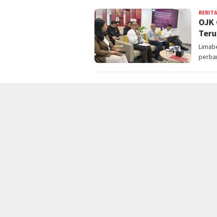
BERITA
OJK 
Teru
Limab
perban
BERITA
Perb
dan 
Limabe
menyam
BERITA
Gand
Univ
Limab
mempe
dokum