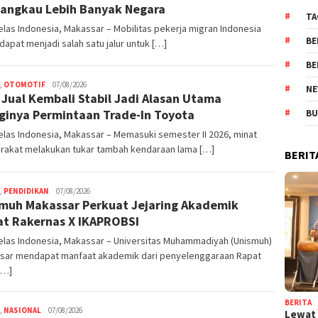
angkau Lebih Banyak Negara
TA
las Indonesia, Makassar – Mobilitas pekerja migran Indonesia
BE
i dapat menjadi salah satu jalur untuk […]
BE
,
OTOMOTIF
admin
07/08/2026
NE
i Jual Kembali Stabil Jadi Alasan Utama
ginya Permintaan Trade-In Toyota
BU
las Indonesia, Makassar – Memasuki semester II 2026, minat
rakat melakukan tukar tambah kendaraan lama […]
BERIT
,
PENDIDIKAN
admin
07/08/2026
muh Makassar Perkuat Jejaring Akademik
t Rakernas X IKAPROBSI
elas Indonesia, Makassar – Universitas Muhammadiyah (Unismuh)
sar mendapat manfaat akademik dari penyelenggaraan Rapat
[…]
BERITA
,
NASIONAL
admin
07/08/2026
Lewat 