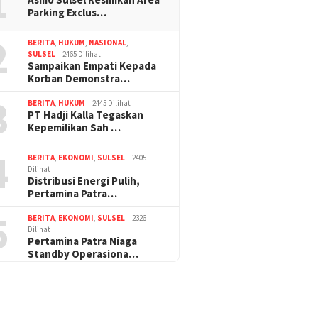
1
Parking Exclus…
2
BERITA
,
HUKUM
,
NASIONAL
,
SULSEL
2465 Dilihat
Sampaikan Empati Kepada
Korban Demonstra…
3
BERITA
,
HUKUM
2445 Dilihat
PT Hadji Kalla Tegaskan
Kepemilikan Sah …
4
BERITA
,
EKONOMI
,
SULSEL
2405
Dilihat
Distribusi Energi Pulih,
Pertamina Patra…
5
BERITA
,
EKONOMI
,
SULSEL
2326
Dilihat
Pertamina Patra Niaga
Standby Operasiona…