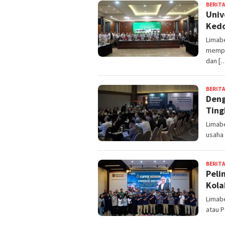
BERITA
Univ
Kedo
Limabe
memper
dan [
BERITA
Deng
Ting
Limabe
usaha
BERITA
Peli
Kola
Limabe
atau 