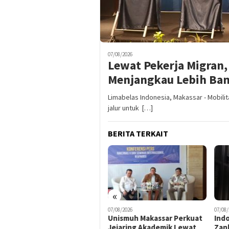
07/08/2026
Lewat Pekerja Migran,
Menjangkau Lebih Ba
Limabelas Indonesia, Makassar - Mobilit
jalur untuk […]
BERITA TERKAIT
«
07/08/2026
07/08/
07/08/2026
Unismuh Makassar Perkuat
Ind
Nilai Jual Kembali Stabil
Jejaring Akademik Lewat
Zan
Jadi Alasan Utama