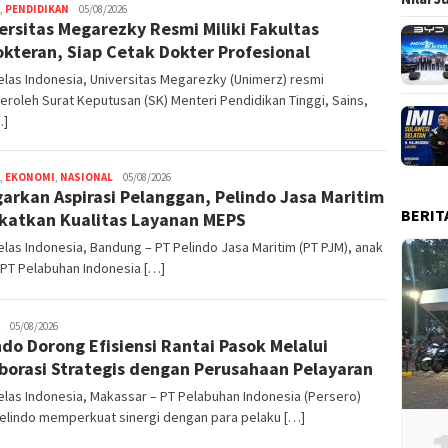
,
PENDIDIKAN
admin
05/08/2026
ersitas Megarezky Resmi Miliki Fakultas
kteran, Siap Cetak Dokter Profesional
las Indonesia, Universitas Megarezky (Unimerz) resmi
oleh Surat Keputusan (SK) Menteri Pendidikan Tinggi, Sains,
…]
,
EKONOMI
,
NASIONAL
admin
05/08/2026
arkan Aspirasi Pelanggan, Pelindo Jasa Maritim
BERIT
katkan Kualitas Layanan MEPS
las Indonesia, Bandung – PT Pelindo Jasa Maritim (PT PJM), anak
 PT Pelabuhan Indonesia […]
admin
05/08/2026
ndo Dorong Efisiensi Rantai Pasok Melalui
borasi Strategis dengan Perusahaan Pelayaran
las Indonesia, Makassar – PT Pelabuhan Indonesia (Persero)
Pelindo memperkuat sinergi dengan para pelaku […]