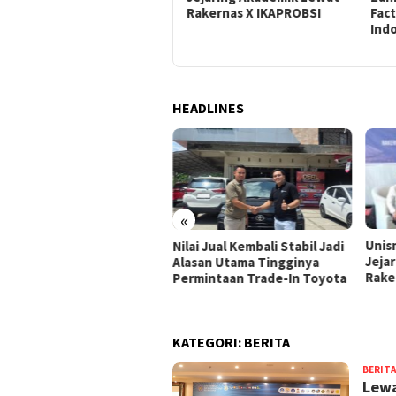
Rakernas X IKAPROBSI
Fact
Tingginya Permintaan
Ind
Trade-In Toyota
HEADLINES
«
at Pekerja Migran,
Unis
Nilai Jual Kembali Stabil Jadi
asa Indonesia Didorong
Jeja
Alasan Utama Tingginya
jangkau Lebih Banyak
Rake
Permintaan Trade-In Toyota
gara
KATEGORI:
BERITA
BERITA
Lewa