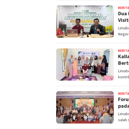
BERITA
Dua 
Visi
Limabe
Negeri
BERITA
Kall
Bert
Limabe
kontri
BERITA
Foru
pada
Limab
salah 