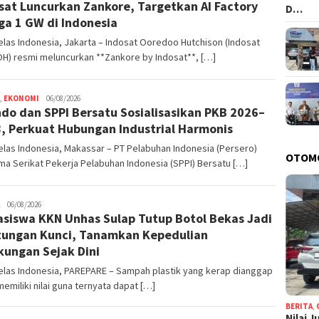
sat Luncurkan Zankore, Targetkan AI Factory
D…
ga 1 GW di Indonesia
las Indonesia, Jakarta – Indosat Ooredoo Hutchison (Indosat
OH) resmi meluncurkan **Zankore by Indosat**, […]
,
EKONOMI
admin
06/08/2026
ndo dan SPPI Bersatu Sosialisasikan PKB 2026–
, Perkuat Hubungan Industrial Harmonis
las Indonesia, Makassar – PT Pelabuhan Indonesia (Persero)
OTOM
a Serikat Pekerja Pelabuhan Indonesia (SPPI) Bersatu […]
admin
06/08/2026
siswa KKN Unhas Sulap Tutup Botol Bekas Jadi
ungan Kunci, Tanamkan Kepedulian
kungan Sejak Dini
elas Indonesia, PAREPARE – Sampah plastik yang kerap dianggap
memiliki nilai guna ternyata dapat […]
BERITA
,
Nilai 