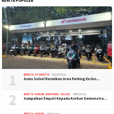
BERITA POPULER
1
BERITA
,
OTOMOTIF
8525 Dilihat
Asmo Sulsel Resmikan Area Parking Exclus…
2
BERITA
,
HUKUM
,
NASIONAL
,
SULSEL
2469 Dilihat
Sampaikan Empati Kepada Korban Demonstra…
BERITA
,
HUKUM
2445 Dilihat