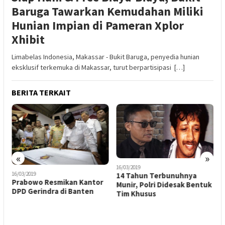
Baruga Tawarkan Kemudahan Miliki
Hunian Impian di Pameran Xplor
Xhibit
Limabelas Indonesia, Makassar - Bukit Baruga, penyedia hunian
eksklusif terkemuka di Makassar, turut berpartisipasi […]
BERITA TERKAIT
«
»
16/03/2019
16/03/2019
14 Tahun Terbunuhnya
1
Prabowo Resmikan Kantor
Munir, Polri Didesak Bentuk
2
DPD Gerindra di Banten
Tim Khusus
P