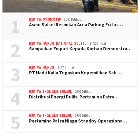
1
BERITA
,
OTOMOTIF
8532 Dilihat
Asmo Sulsel Resmikan Area Parking Exclus…
2
BERITA
,
HUKUM
,
NASIONAL
,
SULSEL
2472 Dilihat
Sampaikan Empati Kepada Korban Demonstra…
3
BERITA
,
HUKUM
2447 Dilihat
PT Hadji Kalla Tegaskan Kepemilikan Sah …
4
BERITA
,
EKONOMI
,
SULSEL
2407 Dilihat
Distribusi Energi Pulih, Pertamina Patra…
5
BERITA
,
EKONOMI
,
SULSEL
2327 Dilihat
Pertamina Patra Niaga Standby Operasiona…