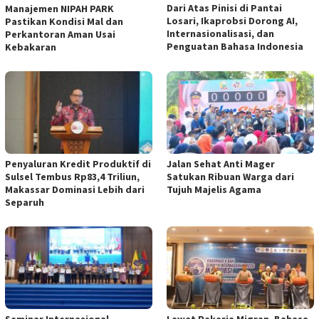
Dari Atas Pinisi di Pantai
Manajemen NIPAH PARK
Losari, Ikaprobsi Dorong AI,
Pastikan Kondisi Mal dan
Internasionalisasi, dan
Perkantoran Aman Usai
Penguatan Bahasa Indonesia
Kebakaran
Penyaluran Kredit Produktif di
Jalan Sehat Anti Mager
Sulsel Tembus Rp83,4 Triliun,
Satukan Ribuan Warga dari
Makassar Dominasi Lebih dari
Tujuh Majelis Agama
Separuh
Seminar Internasional
Lewat Pekerja Migran, Bahasa