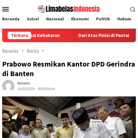
Loncat
Menu
ke
Mobile
konten
Beranda
Sulsel
Nasional
Ekonomi
Politik
Hukum
i Kebakaran
Terbaru
Dari Atas Pinisi di Pantai Losari, Ikaprobsi 
Beranda
Berita
Prabowo Resmikan Kantor DPD Gerindra
di Banten
Redaksi
16/03/2019
436 Dilihat