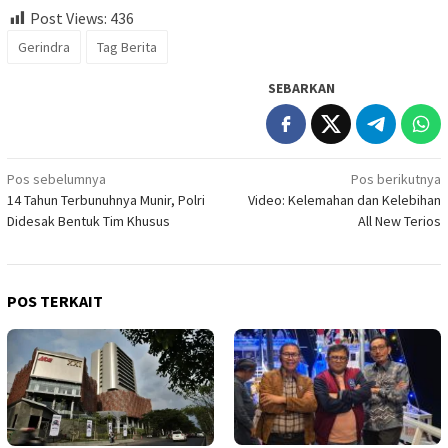
Post Views:
436
Gerindra
Tag Berita
SEBARKAN
Navigasi
Pos sebelumnya
Pos berikutnya
14 Tahun Terbunuhnya Munir, Polri
Video: Kelemahan dan Kelebihan
pos
Didesak Bentuk Tim Khusus
All New Terios
POS TERKAIT