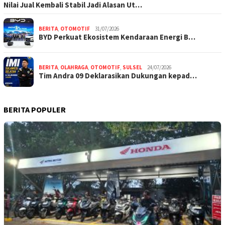
Nilai Jual Kembali Stabil Jadi Alasan Ut…
BERITA
,
OTOMOTIF
31/07/2026
BYD Perkuat Ekosistem Kendaraan Energi B…
BERITA
,
OLAHRAGA
,
OTOMOTIF
,
SULSEL
24/07/2026
Tim Andra 09 Deklarasikan Dukungan kepad…
BERITA POPULER