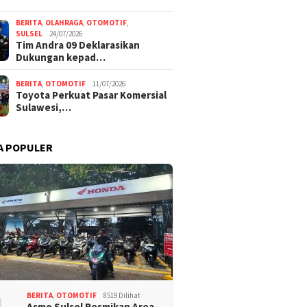
BERITA
,
OLAHRAGA
,
OTOMOTIF
,
SULSEL
24/07/2026
Tim Andra 09 Deklarasikan
Dukungan kepad…
BERITA
,
OTOMOTIF
11/07/2026
Toyota Perkuat Pasar Komersial
Sulawesi,…
A POPULER
BERITA
,
OTOMOTIF
8519 Dilihat
Asmo Sulsel Resmikan Area