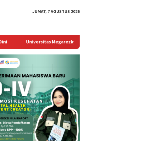
JUMAT, 7 AGUSTUS 2026
tas Megarezky Resmi Miliki Fakultas Kedokteran, Siap Cetak Dokt