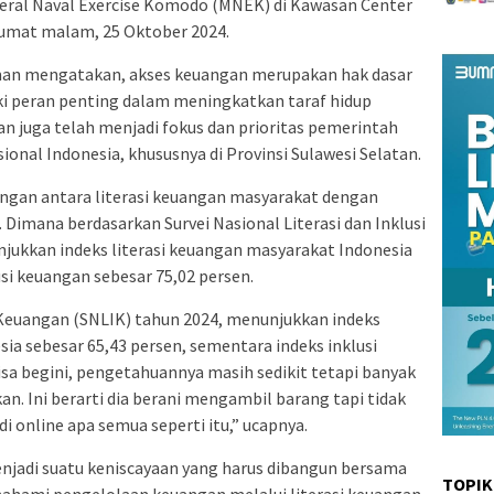
ateral Naval Exercise Komodo (MNEK) di Kawasan Center
 Jumat malam, 25 Oktober 2024.
hman mengatakan, akses keuangan merupakan hak dasar
ki peran penting dalam meningkatkan taraf hidup
n juga telah menjadi fokus dan prioritas pemerintah
al Indonesia, khususnya di Provinsi Sulawesi Selatan.
angan antara literasi keuangan masyarakat dengan
. Dimana berdasarkan Survei Nasional Literasi dan Inklusi
jukkan indeks literasi keuangan masyarakat Indonesia
usi keuangan sebesar 75,02 persen.
si Keuangan (SNLIK) tahun 2024, menunjukkan indeks
ia sebesar 65,43 persen, sementara indeks inklusi
sa begini, pengetahuannya masih sedikit tetapi banyak
n. Ini berarti dia berani mengambil barang tapi tidak
i online apa semua seperti itu,” ucapnya.
enjadi suatu keniscayaan yang harus dibangun bersama
TOPIK