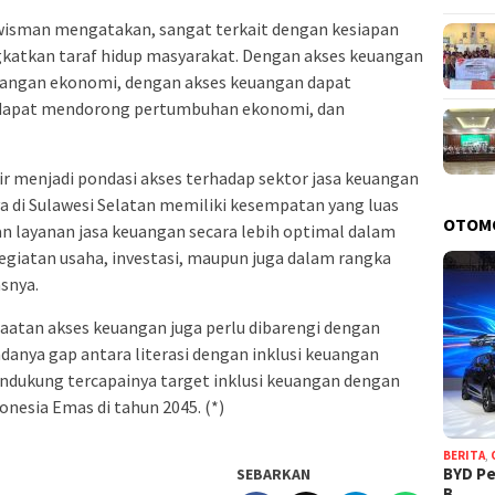
wisman mengatakan, sangat terkait dengan kesiapan
katkan taraf hidup masyarakat. Dengan akses keuangan
pangan ekonomi, dengan akses keuangan dapat
 dapat mendorong pertumbuhan ekonomi, dan
ir menjadi pondasi akses terhadap sektor jasa keuangan
 di Sulawesi Selatan memiliki kesempatan yang luas
OTOM
 layanan jasa keuangan secara lebih optimal dalam
iatan usaha, investasi, maupun juga dalam rangka
asnya.
tan akses keuangan juga perlu dibarengi dengan
danya gap antara literasi dengan inklusi keuangan
endukung tercapainya target inklusi keuangan dengan
nesia Emas di tahun 2045. (*)
BERITA
,
BYD Pe
SEBARKAN
B…