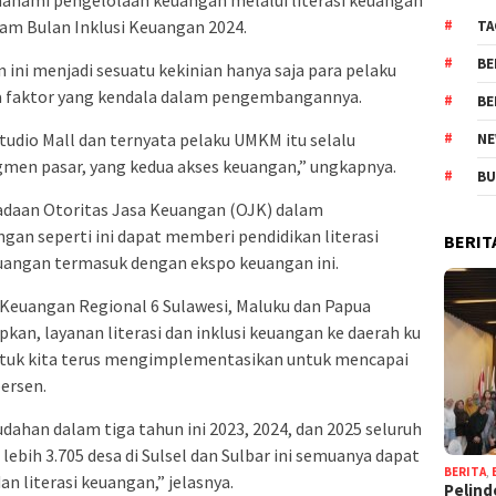
ahami pengelolaan keuangan melalui literasi keuangan
lam Bulan Inklusi Keuangan 2024.
TA
BE
an ini menjadi sesuatu kekinian hanya saja para pelaku
faktor yang kendala dalam pengembangannya.
BE
tudio Mall dan ternyata pelaku UMKM itu selalu
NE
gmen pasar, yang kedua akses keuangan,” ungkapnya.
BU
radaan Otoritas Jasa Keuangan (OJK) dalam
gan seperti ini dapat memberi pendidikan literasi
BERIT
uangan termasuk dengan ekspo keuangan ini.
 Keuangan Regional 6 Sulawesi, Maluku dan Papua
n, layanan literasi dan inklusi keuangan ke daerah ku
 untuk kita terus mengimplementasikan untuk mencapai
persen.
han dalam tiga tahun ini 2023, 2024, dan 2025 seluruh
ebih 3.705 desa di Sulsel dan Sulbar ini semuanya dapat
BERITA
,
an literasi keuangan,” jelasnya.
Pelind