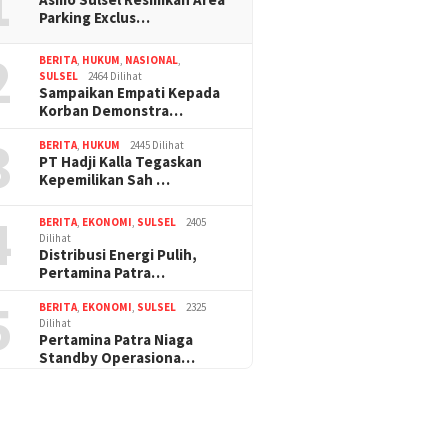
1
Parking Exclus…
2
BERITA
,
HUKUM
,
NASIONAL
,
SULSEL
2464 Dilihat
Sampaikan Empati Kepada
Korban Demonstra…
3
BERITA
,
HUKUM
2445 Dilihat
PT Hadji Kalla Tegaskan
Kepemilikan Sah …
4
BERITA
,
EKONOMI
,
SULSEL
2405
Dilihat
Distribusi Energi Pulih,
Pertamina Patra…
5
BERITA
,
EKONOMI
,
SULSEL
2325
Dilihat
Pertamina Patra Niaga
Standby Operasiona…