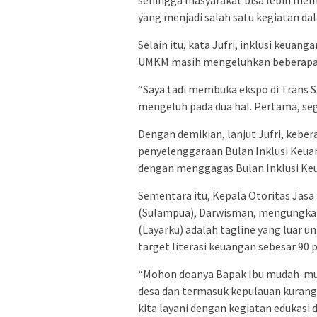
sehingga masyarakat bisa lebih mem
yang menjadi salah satu kegiatan da
Selain itu, kata Jufri, inklusi keuang
UMKM masih mengeluhkan beberapa 
“Saya tadi membuka ekspo di Trans S
mengeluh pada dua hal. Pertama, se
Dengan demikian, lanjut Jufri, kebe
penyelenggaraan Bulan Inklusi Keuan
dengan menggagas Bulan Inklusi Ke
Sementara itu, Kepala Otoritas Jasa
(Sulampua), Darwisman, mengungkapka
(Layarku) adalah tagline yang luar
target literasi keuangan sebesar 90 
“Mohon doanya Bapak Ibu mudah-muda
desa dan termasuk kepulauan kurang l
kita layani dengan kegiatan edukasi d