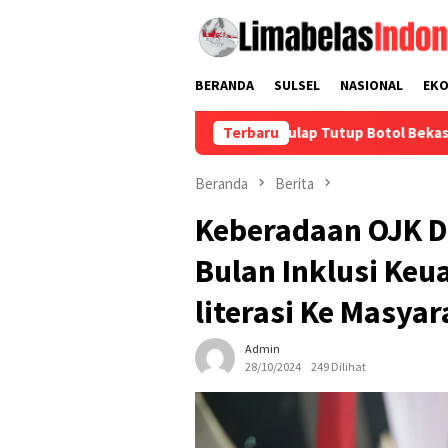
Loncat
ke
konten
BERANDA
SULSEL
NASIONAL
EK
hasiswa KKN Unhas Sulap Tutup Botol Bekas Jadi Gantungan Kun
Terbaru
Beranda
Berita
Keberadaan OJK 
Bulan Inklusi Keu
literasi Ke Masya
Admin
28/10/2024
249 Dilihat