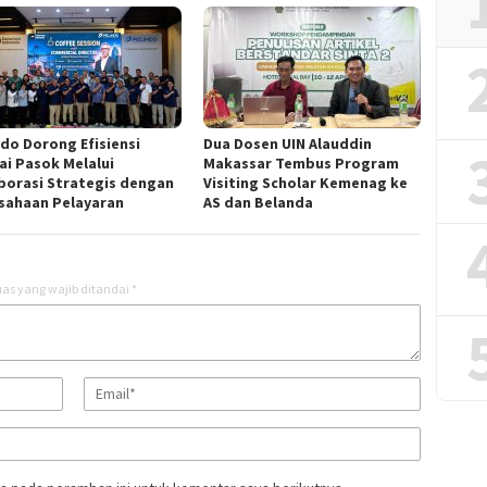
ndo Dorong Efisiensi
Dua Dosen UIN Alauddin
ai Pasok Melalui
Makassar Tembus Program
borasi Strategis dengan
Visiting Scholar Kemenag ke
sahaan Pelayaran
AS dan Belanda
as yang wajib ditandai
*