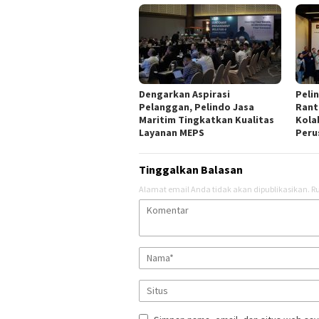
Dengarkan Aspirasi
Peli
Pelanggan, Pelindo Jasa
Rant
Maritim Tingkatkan Kualitas
Kola
Layanan MEPS
Peru
Tinggalkan Balasan
Alamat email Anda tidak akan dipublikasikan.
Ru