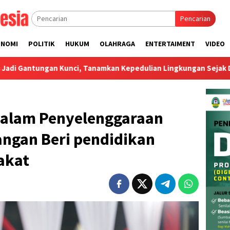
Pencarian
ONOMI
POLITIK
HUKUM
OLAHRAGA
ENTERTAIMENT
VIDEO
ci, Tanamkan Kepedulian Lingkungan Sejak Dini
Universi
Dalam Penyelenggaraan
angan Beri pendidikan
rakat