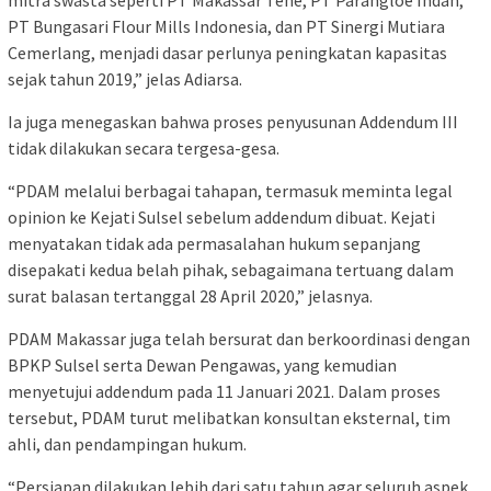
mitra swasta seperti PT Makassar Tene, PT Parangloe Indah,
PT Bungasari Flour Mills Indonesia, dan PT Sinergi Mutiara
Cemerlang, menjadi dasar perlunya peningkatan kapasitas
sejak tahun 2019,” jelas Adiarsa.
Ia juga menegaskan bahwa proses penyusunan Addendum III
tidak dilakukan secara tergesa-gesa.
“PDAM melalui berbagai tahapan, termasuk meminta legal
opinion ke Kejati Sulsel sebelum addendum dibuat. Kejati
menyatakan tidak ada permasalahan hukum sepanjang
disepakati kedua belah pihak, sebagaimana tertuang dalam
surat balasan tertanggal 28 April 2020,” jelasnya.
PDAM Makassar juga telah bersurat dan berkoordinasi dengan
BPKP Sulsel serta Dewan Pengawas, yang kemudian
menyetujui addendum pada 11 Januari 2021. Dalam proses
tersebut, PDAM turut melibatkan konsultan eksternal, tim
ahli, dan pendampingan hukum.
“Persiapan dilakukan lebih dari satu tahun agar seluruh aspek,