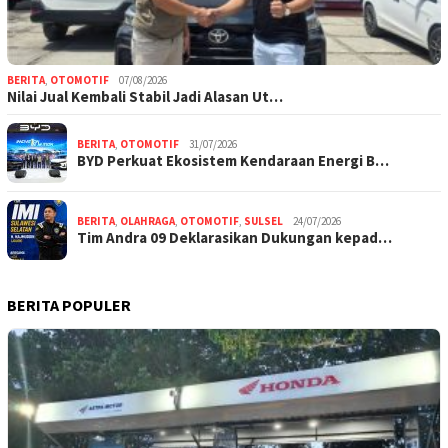
BERITA
,
OTOMOTIF
07/08/2026
Nilai Jual Kembali Stabil Jadi Alasan Ut…
BERITA
,
OTOMOTIF
31/07/2026
BYD Perkuat Ekosistem Kendaraan Energi B…
BERITA
,
OLAHRAGA
,
OTOMOTIF
,
SULSEL
24/07/2026
Tim Andra 09 Deklarasikan Dukungan kepad…
BERITA POPULER