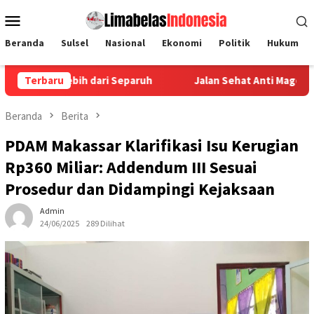
Loncat
Menu
ke
Mobile
konten
Beranda
Sulsel
Nasional
Ekonomi
Politik
Hukum
ih dari Separuh
Terbaru
Jalan Sehat Anti Mager Satukan Ribuan W
Beranda
Berita
PDAM Makassar Klarifikasi Isu Kerugian
Rp360 Miliar: Addendum III Sesuai
Prosedur dan Didampingi Kejaksaan
Admin
24/06/2025
289 Dilihat