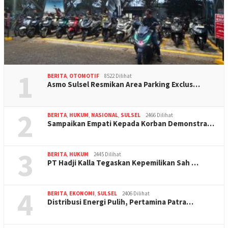
1
BERITA
,
OTOMOTIF
8522 Dilihat
Asmo Sulsel Resmikan Area Parking Exclus…
2
BERITA
,
HUKUM
,
NASIONAL
,
SULSEL
2466 Dilihat
Sampaikan Empati Kepada Korban Demonstra…
3
BERITA
,
HUKUM
2445 Dilihat
PT Hadji Kalla Tegaskan Kepemilikan Sah …
4
BERITA
,
EKONOMI
,
SULSEL
2406 Dilihat
Distribusi Energi Pulih, Pertamina Patra…