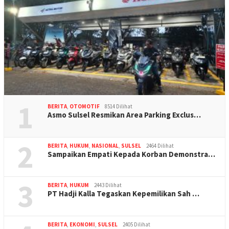
1
BERITA
,
OTOMOTIF
8514 Dilihat
Asmo Sulsel Resmikan Area Parking Exclus…
2
BERITA
,
HUKUM
,
NASIONAL
,
SULSEL
2464 Dilihat
Sampaikan Empati Kepada Korban Demonstra…
3
BERITA
,
HUKUM
2443 Dilihat
PT Hadji Kalla Tegaskan Kepemilikan Sah …
BERITA
,
EKONOMI
,
SULSEL
2405 Dilihat