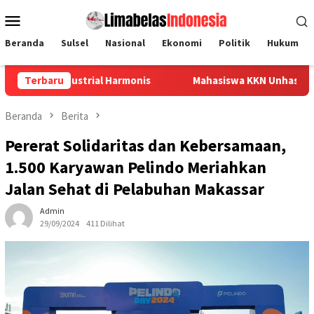
Loncat
Menu
ke
Mobile
konten
Beranda
Sulsel
Nasional
Ekonomi
Politik
Hukum
ial Harmonis
Terbaru
Mahasiswa KKN Unhas Sulap Tutup Botol Bek
Beranda
Berita
Pererat Solidaritas dan Kebersamaan,
1.500 Karyawan Pelindo Meriahkan
Jalan Sehat di Pelabuhan Makassar
Admin
29/09/2024
411 Dilihat