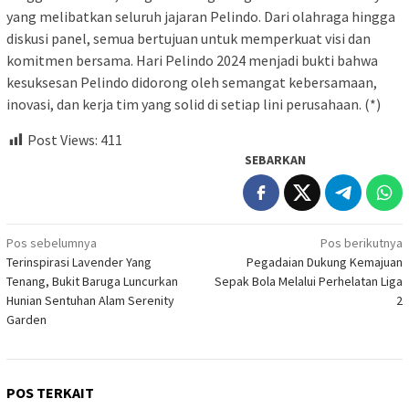
yang melibatkan seluruh jajaran Pelindo. Dari olahraga hingga
diskusi panel, semua bertujuan untuk memperkuat visi dan
komitmen bersama. Hari Pelindo 2024 menjadi bukti bahwa
kesuksesan Pelindo didorong oleh semangat kebersamaan,
inovasi, dan kerja tim yang solid di setiap lini perusahaan. (*)
Post Views:
411
SEBARKAN
Navigasi
Pos sebelumnya
Pos berikutnya
Terinspirasi Lavender Yang
Pegadaian Dukung Kemajuan
pos
Tenang, Bukit Baruga Luncurkan
Sepak Bola Melalui Perhelatan Liga
Hunian Sentuhan Alam Serenity
2
Garden
POS TERKAIT