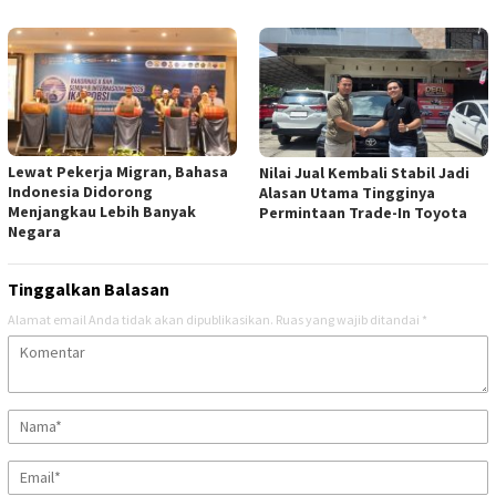
Lewat Pekerja Migran, Bahasa
Nilai Jual Kembali Stabil Jadi
Indonesia Didorong
Alasan Utama Tingginya
Menjangkau Lebih Banyak
Permintaan Trade-In Toyota
Negara
Tinggalkan Balasan
Alamat email Anda tidak akan dipublikasikan.
Ruas yang wajib ditandai
*