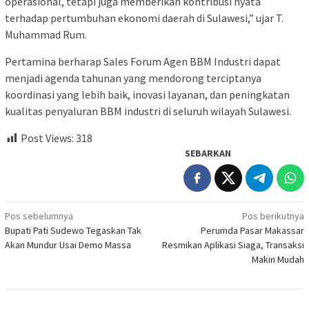
operasional, tetapi juga memberikan kontribusi nyata
terhadap pertumbuhan ekonomi daerah di Sulawesi,” ujar T.
Muhammad Rum.
Pertamina berharap Sales Forum Agen BBM Industri dapat
menjadi agenda tahunan yang mendorong terciptanya
koordinasi yang lebih baik, inovasi layanan, dan peningkatan
kualitas penyaluran BBM industri di seluruh wilayah Sulawesi.
Post Views:
318
SEBARKAN
Navigasi
Pos sebelumnya
Pos berikutnya
Bupati Pati Sudewo Tegaskan Tak
Perumda Pasar Makassar
pos
Akan Mundur Usai Demo Massa
Resmikan Aplikasi Siaga, Transaksi
Makin Mudah