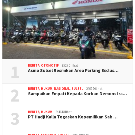
1
BERITA
,
OTOMOTIF
8525 Dilihat
Asmo Sulsel Resmikan Area Parking Exclus…
2
BERITA
,
HUKUM
,
NASIONAL
,
SULSEL
2469 Dilihat
Sampaikan Empati Kepada Korban Demonstra…
3
BERITA
,
HUKUM
2446 Dilihat
PT Hadji Kalla Tegaskan Kepemilikan Sah …