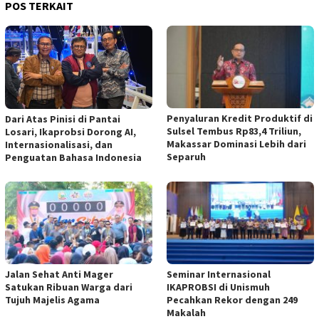
POS TERKAIT
Penyaluran Kredit Produktif di
Dari Atas Pinisi di Pantai
Sulsel Tembus Rp83,4 Triliun,
Losari, Ikaprobsi Dorong AI,
Makassar Dominasi Lebih dari
Internasionalisasi, dan
Separuh
Penguatan Bahasa Indonesia
Jalan Sehat Anti Mager
Seminar Internasional
Satukan Ribuan Warga dari
IKAPROBSI di Unismuh
Tujuh Majelis Agama
Pecahkan Rekor dengan 249
Makalah