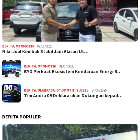
BERITA
,
OTOMOTIF
07/08/2026
Nilai Jual Kembali Stabil Jadi Alasan Ut…
BERITA
,
OTOMOTIF
31/07/2026
BYD Perkuat Ekosistem Kendaraan Energi B…
BERITA
,
OLAHRAGA
,
OTOMOTIF
,
SULSEL
24/07/2026
Tim Andra 09 Deklarasikan Dukungan kepad…
BERITA POPULER