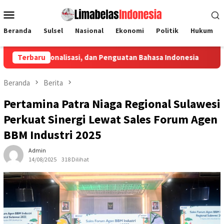
Loncat
Menu
ke
Mobile
konten
Beranda
Sulsel
Nasional
Ekonomi
Politik
Hukum
onalisasi, dan Penguatan Bahasa Indonesia
Terbaru
Penyaluran Kredi
Beranda
Berita
Pertamina Patra Niaga Regional Sulawesi
Perkuat Sinergi Lewat Sales Forum Agen
BBM Industri 2025
Admin
14/08/2025
318 Dilihat