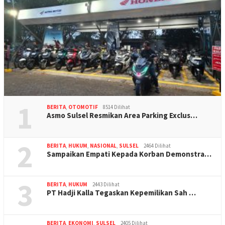
1
BERITA
,
OTOMOTIF
8514 Dilihat
Asmo Sulsel Resmikan Area Parking Exclus…
2
BERITA
,
HUKUM
,
NASIONAL
,
SULSEL
2464 Dilihat
Sampaikan Empati Kepada Korban Demonstra…
3
BERITA
,
HUKUM
2443 Dilihat
PT Hadji Kalla Tegaskan Kepemilikan Sah …
BERITA
,
EKONOMI
,
SULSEL
2405 Dilihat