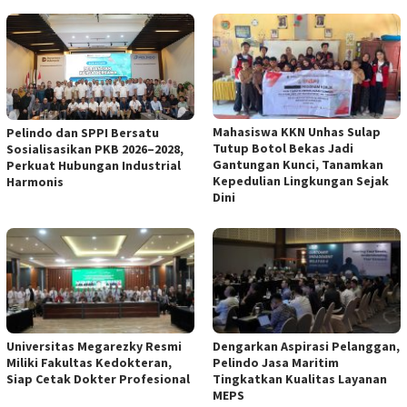
Mahasiswa KKN Unhas Sulap
Pelindo dan SPPI Bersatu
Tutup Botol Bekas Jadi
Sosialisasikan PKB 2026–2028,
Gantungan Kunci, Tanamkan
Perkuat Hubungan Industrial
Kepedulian Lingkungan Sejak
Harmonis
Dini
Universitas Megarezky Resmi
Dengarkan Aspirasi Pelanggan,
Miliki Fakultas Kedokteran,
Pelindo Jasa Maritim
Siap Cetak Dokter Profesional
Tingkatkan Kualitas Layanan
MEPS