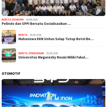
BERITA
,
EKONOMI
06/08/2026
Pelindo dan SPPI Bersatu Sosialisasikan …
BERITA
06/08/2026
Mahasiswa KKN Unhas Sulap Tutup Botol Be…
BERITA
,
PENDIDIKAN
05/08/2026
Universitas Megarezky Resmi Miliki Fakul…
OTOMOTIF