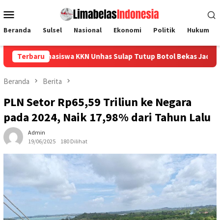
Loncat
Menu
ke
Mobile
konten
Beranda
Sulsel
Nasional
Ekonomi
Politik
Hukum
siswa KKN Unhas Sulap Tutup Botol Bekas Jadi Gantungan Kunci
Terbaru
Beranda
Berita
PLN Setor Rp65,59 Triliun ke Negara
pada 2024, Naik 17,98% dari Tahun Lalu
Admin
19/06/2025
180 Dilihat