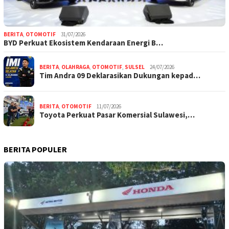
BERITA
,
OTOMOTIF
31/07/2026
BYD Perkuat Ekosistem Kendaraan Energi B…
BERITA
,
OLAHRAGA
,
OTOMOTIF
,
SULSEL
24/07/2026
Tim Andra 09 Deklarasikan Dukungan kepad…
BERITA
,
OTOMOTIF
11/07/2026
Toyota Perkuat Pasar Komersial Sulawesi,…
BERITA POPULER