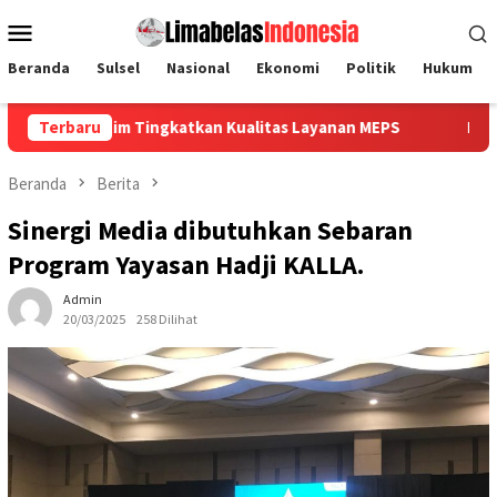
Loncat
Menu
ke
Mobile
konten
Beranda
Sulsel
Nasional
Ekonomi
Politik
Hukum
m Tingkatkan Kualitas Layanan MEPS
Terbaru
Pelindo Dorong Efisi
Beranda
Berita
Sinergi Media dibutuhkan Sebaran
Program Yayasan Hadji KALLA.
Admin
20/03/2025
258 Dilihat