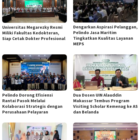
Dengarkan Aspirasi Pelanggan,
Universitas Megarezky Resmi
Pelindo Jasa Maritim
Miliki Fakultas Kedokteran,
Tingkatkan Kualitas Layanan
Siap Cetak Dokter Profesional
MEPS
Pelindo Dorong Efisiensi
Dua Dosen UIN Alauddin
Rantai Pasok Melalui
Makassar Tembus Program
Kolaborasi Strategis dengan
Visiting Scholar Kemenag ke AS
Perusahaan Pelayaran
dan Belanda