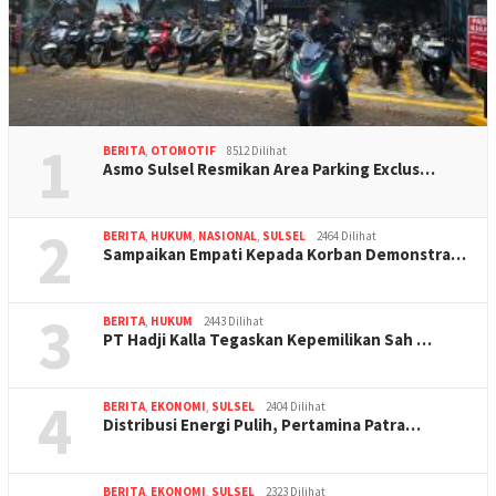
1
BERITA
,
OTOMOTIF
8512 Dilihat
Asmo Sulsel Resmikan Area Parking Exclus…
2
BERITA
,
HUKUM
,
NASIONAL
,
SULSEL
2464 Dilihat
Sampaikan Empati Kepada Korban Demonstra…
3
BERITA
,
HUKUM
2443 Dilihat
PT Hadji Kalla Tegaskan Kepemilikan Sah …
4
BERITA
,
EKONOMI
,
SULSEL
2404 Dilihat
Distribusi Energi Pulih, Pertamina Patra…
BERITA
,
EKONOMI
,
SULSEL
2323 Dilihat