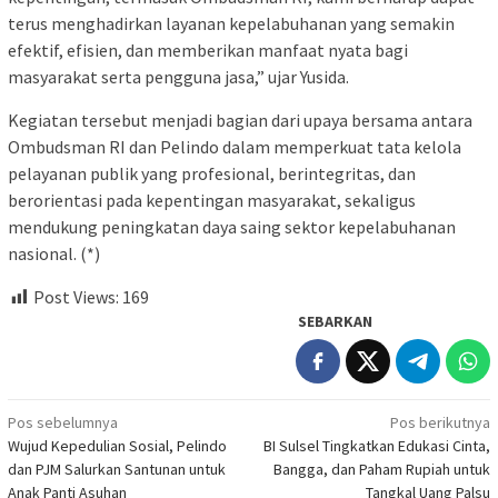
terus menghadirkan layanan kepelabuhanan yang semakin
efektif, efisien, dan memberikan manfaat nyata bagi
masyarakat serta pengguna jasa,” ujar Yusida.
Kegiatan tersebut menjadi bagian dari upaya bersama antara
Ombudsman RI dan Pelindo dalam memperkuat tata kelola
pelayanan publik yang profesional, berintegritas, dan
berorientasi pada kepentingan masyarakat, sekaligus
mendukung peningkatan daya saing sektor kepelabuhanan
nasional. (*)
Post Views:
169
SEBARKAN
Navigasi
Pos sebelumnya
Pos berikutnya
Wujud Kepedulian Sosial, Pelindo
BI Sulsel Tingkatkan Edukasi Cinta,
pos
dan PJM Salurkan Santunan untuk
Bangga, dan Paham Rupiah untuk
Anak Panti Asuhan
Tangkal Uang Palsu