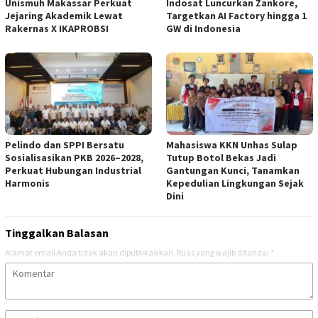
Unismuh Makassar Perkuat
Indosat Luncurkan Zankore,
Jejaring Akademik Lewat
Targetkan AI Factory hingga 1
Rakernas X IKAPROBSI
GW di Indonesia
Pelindo dan SPPI Bersatu
Mahasiswa KKN Unhas Sulap
Sosialisasikan PKB 2026–2028,
Tutup Botol Bekas Jadi
Perkuat Hubungan Industrial
Gantungan Kunci, Tanamkan
Harmonis
Kepedulian Lingkungan Sejak
Dini
Tinggalkan Balasan
Alamat email Anda tidak akan dipublikasikan.
Ruas yang wajib ditandai
*