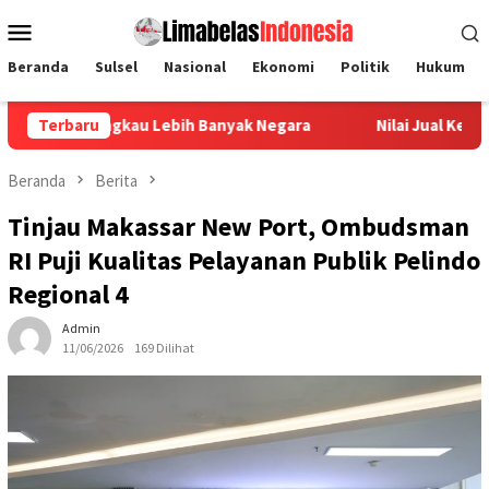
Loncat
Menu
ke
Mobile
konten
Beranda
Sulsel
Nasional
Ekonomi
Politik
Hukum
au Lebih Banyak Negara
Terbaru
Nilai Jual Kembali Stabil Jadi A
Beranda
Berita
Tinjau Makassar New Port, Ombudsman
RI Puji Kualitas Pelayanan Publik Pelindo
Regional 4
Admin
11/06/2026
169 Dilihat