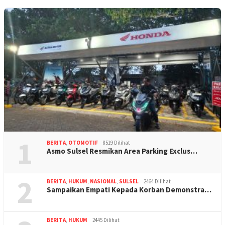
1
BERITA
,
OTOMOTIF
8519 Dilihat
Asmo Sulsel Resmikan Area Parking Exclus…
2
BERITA
,
HUKUM
,
NASIONAL
,
SULSEL
2464 Dilihat
Sampaikan Empati Kepada Korban Demonstra…
BERITA
,
HUKUM
2445 Dilihat