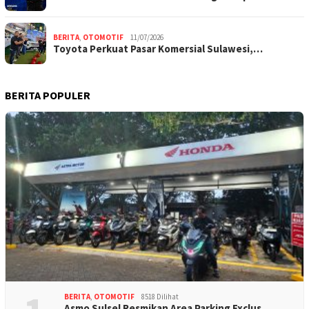
BERITA
,
OTOMOTIF
11/07/2026
Toyota Perkuat Pasar Komersial Sulawesi,…
BERITA POPULER
BERITA
,
OTOMOTIF
8518 Dilihat
Asmo Sulsel Resmikan Area Parking Exclus…