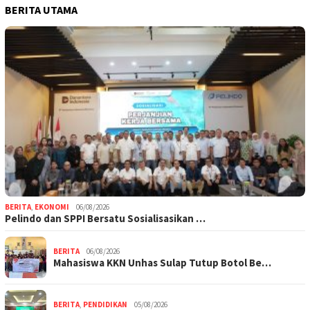
BERITA UTAMA
BERITA
,
EKONOMI
06/08/2026
Pelindo dan SPPI Bersatu Sosialisasikan …
BERITA
06/08/2026
Mahasiswa KKN Unhas Sulap Tutup Botol Be…
BERITA
,
PENDIDIKAN
05/08/2026