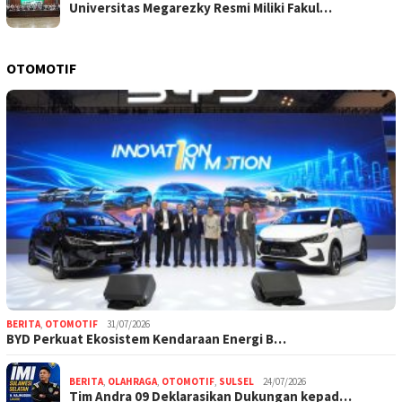
Universitas Megarezky Resmi Miliki Fakul…
OTOMOTIF
BERITA
,
OTOMOTIF
31/07/2026
BYD Perkuat Ekosistem Kendaraan Energi B…
BERITA
,
OLAHRAGA
,
OTOMOTIF
,
SULSEL
24/07/2026
Tim Andra 09 Deklarasikan Dukungan kepad…