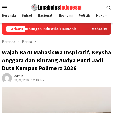
Loncat
Menu
ke
Mobile
konten
Beranda
Sulsel
Nasional
Ekonomi
Politik
Hukum
an Industrial Harmonis
Terbaru
Mahasiswa KKN Unhas Sulap Tutup
Beranda
Berita
Wajah Baru Mahasiswa Inspiratif, Keysha
Anggara dan Bintang Audya Putri Jadi
Duta Kampus Polimerz 2026
Admin
26/06/2026
143 Dilihat