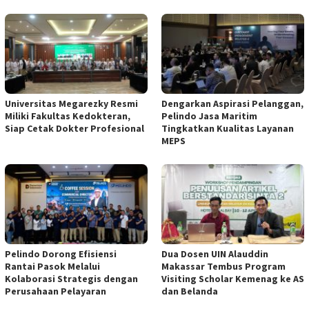
Universitas Megarezky Resmi
Dengarkan Aspirasi Pelanggan,
Miliki Fakultas Kedokteran,
Pelindo Jasa Maritim
Siap Cetak Dokter Profesional
Tingkatkan Kualitas Layanan
MEPS
Pelindo Dorong Efisiensi
Dua Dosen UIN Alauddin
Rantai Pasok Melalui
Makassar Tembus Program
Kolaborasi Strategis dengan
Visiting Scholar Kemenag ke AS
Perusahaan Pelayaran
dan Belanda