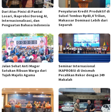
Penyaluran Kredit Produktif di
Dari Atas Pinisi di Pantai
Sulsel Tembus Rp83,4 Triliun,
Losari, Ikaprobsi Dorong AI,
Makassar Dominasi Lebih dari
Internasionalisasi, dan
Separuh
Penguatan Bahasa Indonesia
Jalan Sehat Anti Mager
Seminar Internasional
Satukan Ribuan Warga dari
IKAPROBSI di Unismuh
Tujuh Majelis Agama
Pecahkan Rekor dengan 249
Makalah