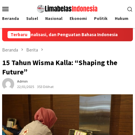
Loncat
Menu
ke
Mobile
konten
Beranda
Sulsel
Nasional
Ekonomi
Politik
Hukum
nalisasi, dan Penguatan Bahasa Indonesia
Terbaru
Penyaluran Kredit
Beranda
Berita
15 Tahun Wisma Kalla: “Shaping the
Future”
Admin
22/01/2025
353 Dilihat