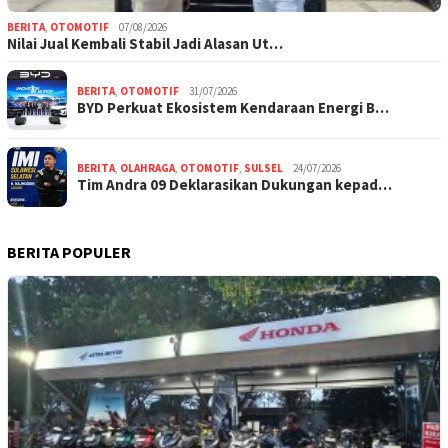
BERITA
,
OTOMOTIF
07/08/2026
Nilai Jual Kembali Stabil Jadi Alasan Ut…
BERITA
,
OTOMOTIF
31/07/2026
BYD Perkuat Ekosistem Kendaraan Energi B…
BERITA
,
OLAHRAGA
,
OTOMOTIF
,
SULSEL
24/07/2026
Tim Andra 09 Deklarasikan Dukungan kepad…
BERITA POPULER