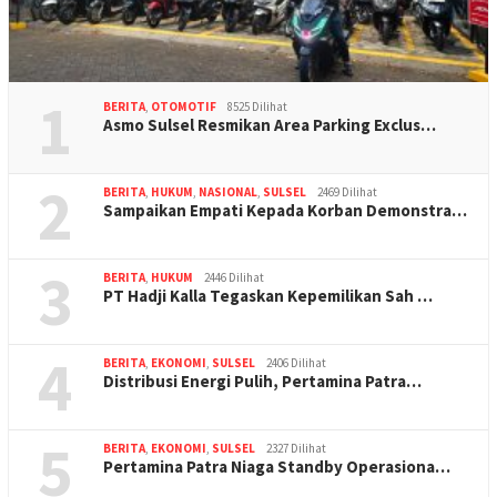
1
BERITA
,
OTOMOTIF
8525 Dilihat
Asmo Sulsel Resmikan Area Parking Exclus…
2
BERITA
,
HUKUM
,
NASIONAL
,
SULSEL
2469 Dilihat
Sampaikan Empati Kepada Korban Demonstra…
3
BERITA
,
HUKUM
2446 Dilihat
PT Hadji Kalla Tegaskan Kepemilikan Sah …
4
BERITA
,
EKONOMI
,
SULSEL
2406 Dilihat
Distribusi Energi Pulih, Pertamina Patra…
5
BERITA
,
EKONOMI
,
SULSEL
2327 Dilihat
Pertamina Patra Niaga Standby Operasiona…