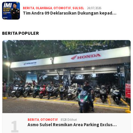
BERITA
,
OLAHRAGA
,
OTOMOTIF
,
SULSEL
24/07/2026
Tim Andra 09 Deklarasikan Dukungan kepad…
BERITA POPULER
1
BERITA
,
OTOMOTIF
8528 Dilihat
Asmo Sulsel Resmikan Area Parking Exclus…