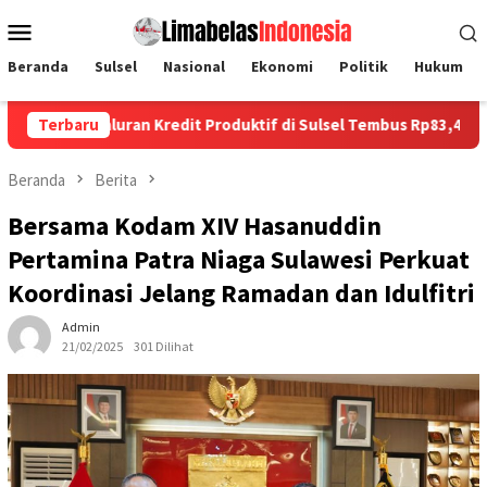
Loncat
Menu
ke
Mobile
konten
Beranda
Sulsel
Nasional
Ekonomi
Politik
Hukum
n Kredit Produktif di Sulsel Tembus Rp83,4 Triliun, Makassar Do
Terbaru
Beranda
Berita
Bersama Kodam XIV Hasanuddin
Pertamina Patra Niaga Sulawesi Perkuat
Koordinasi Jelang Ramadan dan Idulfitri
Admin
21/02/2025
301 Dilihat