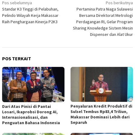
Navigasi
Pos sebelumnya
Pos berikutnya
Standar K3 Tinggi di Pelabuhan,
Pertamina Patra Niaga Sulawesi
pos
Pelindo Wilayah Kerja Makassar
Bersama Direktorat Metrologi
Raih Penghargaan Kinerja P2K3
Perdagangan RI, Gelar Program
Sharing Knowledge Sistem Mesin
Dispenser dan Alat Ukur
POS TERKAIT
Penyaluran Kredit Produktif di
Dari Atas Pinisi di Pantai
Sulsel Tembus Rp83,4 Triliun,
Losari, Ikaprobsi Dorong AI,
Makassar Dominasi Lebih dari
Internasionalisasi, dan
Separuh
Penguatan Bahasa Indonesia