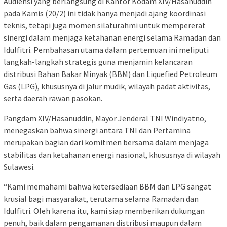
Audiensi yang berlangsung di Kantor Kodam XIV/Hasanuddin
pada Kamis (20/2) ini tidak hanya menjadi ajang koordinasi
teknis, tetapi juga momen silaturahmi untuk mempererat
sinergi dalam menjaga ketahanan energi selama Ramadan dan
Idulfitri. Pembahasan utama dalam pertemuan ini meliputi
langkah-langkah strategis guna menjamin kelancaran
distribusi Bahan Bakar Minyak (BBM) dan Liquefied Petroleum
Gas (LPG), khususnya di jalur mudik, wilayah padat aktivitas,
serta daerah rawan pasokan.
Pangdam XIV/Hasanuddin, Mayor Jenderal TNI Windiyatno,
menegaskan bahwa sinergi antara TNI dan Pertamina
merupakan bagian dari komitmen bersama dalam menjaga
stabilitas dan ketahanan energi nasional, khususnya di wilayah
Sulawesi.
“Kami memahami bahwa ketersediaan BBM dan LPG sangat
krusial bagi masyarakat, terutama selama Ramadan dan
Idulfitri. Oleh karena itu, kami siap memberikan dukungan
penuh, baik dalam pengamanan distribusi maupun dalam