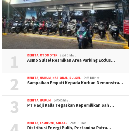
1
BERITA
,
OTOMOTIF
8524 Dilihat
Asmo Sulsel Resmikan Area Parking Exclus…
2
BERITA
,
HUKUM
,
NASIONAL
,
SULSEL
2468 Dilihat
Sampaikan Empati Kepada Korban Demonstra…
3
BERITA
,
HUKUM
2445 Dilihat
PT Hadji Kalla Tegaskan Kepemilikan Sah …
4
BERITA
,
EKONOMI
,
SULSEL
2406 Dilihat
Distribusi Energi Pulih, Pertamina Patra…