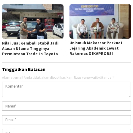
Unismuh Makassar Perkuat
Nilai Jual Kembali Stabil Jadi
Jejaring Akademik Lewat
Alasan Utama Tingginya
Rakernas X IKAPROBSI
Permintaan Trade-In Toyota
Tinggalkan Balasan
Alamat email Anda tidak akan dipublikasikan.
Ruas yang wajib ditandai
*