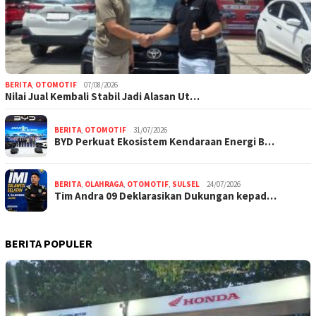
BERITA
,
OTOMOTIF
07/08/2026
Nilai Jual Kembali Stabil Jadi Alasan Ut…
BERITA
,
OTOMOTIF
31/07/2026
BYD Perkuat Ekosistem Kendaraan Energi B…
BERITA
,
OLAHRAGA
,
OTOMOTIF
,
SULSEL
24/07/2026
Tim Andra 09 Deklarasikan Dukungan kepad…
BERITA POPULER