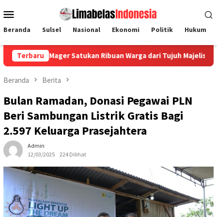
Loncat
Menu
ke
Mobile
konten
Beranda
Sulsel
Nasional
Ekonomi
Politik
Hukum
ager Satukan Ribuan Warga dari Tujuh Majelis Agama
Terbaru
Semi
Beranda
Berita
Bulan Ramadan, Donasi Pegawai PLN
Beri Sambungan Listrik Gratis Bagi
2.597 Keluarga Prasejahtera
Admin
12/03/2025
224 Dilihat