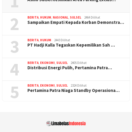
1
2
BERITA
,
HUKUM
,
NASIONAL
,
SULSEL
2464 Dilihat
Sampaikan Empati Kepada Korban Demonstra…
3
BERITA
,
HUKUM
2443 Dilihat
PT Hadji Kalla Tegaskan Kepemilikan Sah …
4
BERITA
,
EKONOMI
,
SULSEL
2405 Dilihat
Distribusi Energi Pulih, Pertamina Patra…
5
BERITA
,
EKONOMI
,
SULSEL
2324 Dilihat
Pertamina Patra Niaga Standby Operasiona…