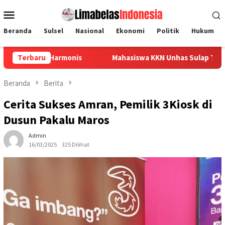
Loncat
Menu
ke
Mobile
konten
Beranda
Sulsel
Nasional
Ekonomi
Politik
Hukum
onis
Terbaru
Mahasiswa KKN Unhas Sulap Tutup Botol Bekas Jadi 
Beranda
Berita
Cerita Sukses Amran, Pemilik 3Kiosk di
Dusun Pakalu Maros
Admin
16/03/2025
325 Dilihat