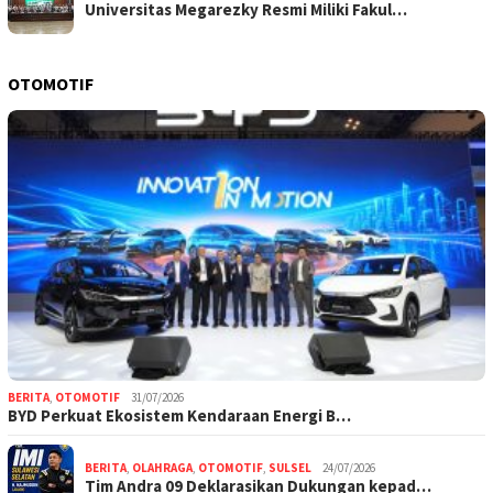
Universitas Megarezky Resmi Miliki Fakul…
OTOMOTIF
BERITA
,
OTOMOTIF
31/07/2026
BYD Perkuat Ekosistem Kendaraan Energi B…
BERITA
,
OLAHRAGA
,
OTOMOTIF
,
SULSEL
24/07/2026
Tim Andra 09 Deklarasikan Dukungan kepad…