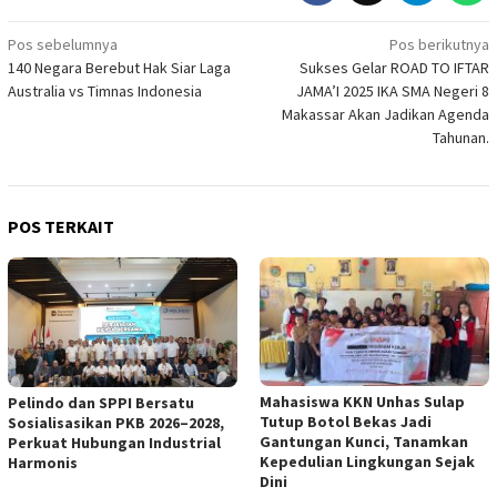
Navigasi
Pos sebelumnya
Pos berikutnya
140 Negara Berebut Hak Siar Laga
Sukses Gelar ROAD TO IFTAR
pos
Australia vs Timnas Indonesia
JAMA’I 2025 IKA SMA Negeri 8
Makassar Akan Jadikan Agenda
Tahunan.
POS TERKAIT
Mahasiswa KKN Unhas Sulap
Pelindo dan SPPI Bersatu
Tutup Botol Bekas Jadi
Sosialisasikan PKB 2026–2028,
Gantungan Kunci, Tanamkan
Perkuat Hubungan Industrial
Kepedulian Lingkungan Sejak
Harmonis
Dini