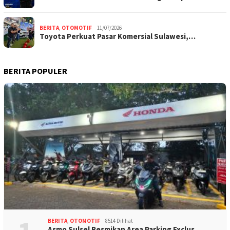
BERITA
,
OTOMOTIF
11/07/2026
Toyota Perkuat Pasar Komersial Sulawesi,…
BERITA POPULER
BERITA
,
OTOMOTIF
8514 Dilihat
Asmo Sulsel Resmikan Area Parking Exclus…