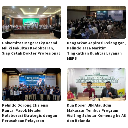
Universitas Megarezky Resmi
Dengarkan Aspirasi Pelanggan,
Miliki Fakultas Kedokteran,
Pelindo Jasa Maritim
Siap Cetak Dokter Profesional
Tingkatkan Kualitas Layanan
MEPS
Pelindo Dorong Efisiensi
Dua Dosen UIN Alauddin
Rantai Pasok Melalui
Makassar Tembus Program
Kolaborasi Strategis dengan
Visiting Scholar Kemenag ke AS
Perusahaan Pelayaran
dan Belanda