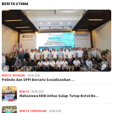
BERITA UTAMA
BERITA
,
EKONOMI
06/08/2026
Pelindo dan SPPI Bersatu Sosialisasikan …
BERITA
06/08/2026
Mahasiswa KKN Unhas Sulap Tutup Botol Be…
BERITA
,
PENDIDIKAN
05/08/2026