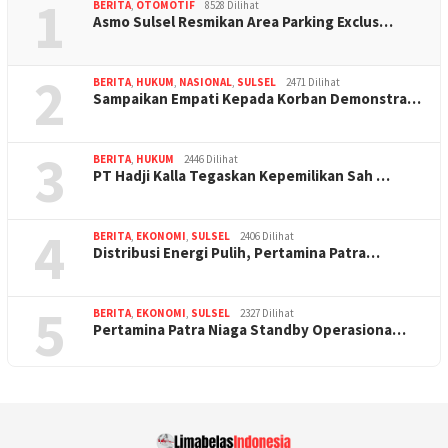
1
BERITA
,
OTOMOTIF
8528 Dilihat
Asmo Sulsel Resmikan Area Parking Exclus…
2
BERITA
,
HUKUM
,
NASIONAL
,
SULSEL
2471 Dilihat
Sampaikan Empati Kepada Korban Demonstra…
3
BERITA
,
HUKUM
2446 Dilihat
PT Hadji Kalla Tegaskan Kepemilikan Sah …
4
BERITA
,
EKONOMI
,
SULSEL
2406 Dilihat
Distribusi Energi Pulih, Pertamina Patra…
5
BERITA
,
EKONOMI
,
SULSEL
2327 Dilihat
Pertamina Patra Niaga Standby Operasiona…