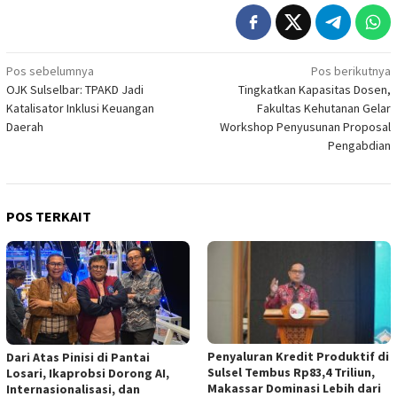
Navigasi
Pos sebelumnya
Pos berikutnya
OJK Sulselbar: TPAKD Jadi
Tingkatkan Kapasitas Dosen,
pos
Katalisator Inklusi Keuangan
Fakultas Kehutanan Gelar
Daerah
Workshop Penyusunan Proposal
Pengabdian
POS TERKAIT
Penyaluran Kredit Produktif di
Dari Atas Pinisi di Pantai
Sulsel Tembus Rp83,4 Triliun,
Losari, Ikaprobsi Dorong AI,
Makassar Dominasi Lebih dari
Internasionalisasi, dan