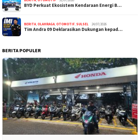
BERITA
,
OTOMOTIF
31/07/2026
BYD Perkuat Ekosistem Kendaraan Energi B…
BERITA
,
OLAHRAGA
,
OTOMOTIF
,
SULSEL
24/07/2026
Tim Andra 09 Deklarasikan Dukungan kepad…
BERITA POPULER