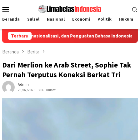
Loncat
Menu
ke
Mobile
konten
Beranda
Sulsel
Nasional
Ekonomi
Politik
Hukum
asionalisasi, dan Penguatan Bahasa Indonesia
Terbaru
Penyaluran Kr
Beranda
Berita
Dari Merlion ke Arab Street, Sophie Tak
Pernah Terputus Koneksi Berkat Tri
Admin
23/07/2025
206 Dilihat