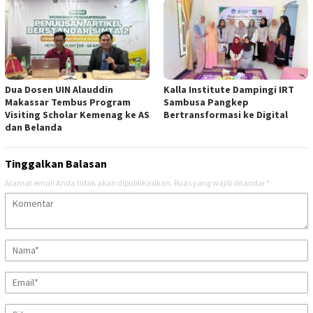
Dua Dosen UIN Alauddin
Kalla Institute Dampingi IRT
Makassar Tembus Program
Sambusa Pangkep
Visiting Scholar Kemenag ke AS
Bertransformasi ke Digital
dan Belanda
Tinggalkan Balasan
Alamat email Anda tidak akan dipublikasikan.
Ruas yang wajib ditandai
*