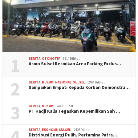
1
BERITA
,
OTOMOTIF
8514 Dilihat
Asmo Sulsel Resmikan Area Parking Exclus…
2
BERITA
,
HUKUM
,
NASIONAL
,
SULSEL
2464 Dilihat
Sampaikan Empati Kepada Korban Demonstra…
3
BERITA
,
HUKUM
2443 Dilihat
PT Hadji Kalla Tegaskan Kepemilikan Sah …
4
BERITA
,
EKONOMI
,
SULSEL
2405 Dilihat
Distribusi Energi Pulih, Pertamina Patra…