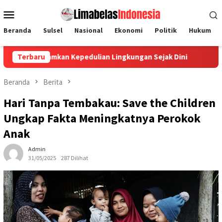
Loncat
Menu
ke
Mobile
konten
Beranda
Sulsel
Nasional
Ekonomi
Politik
Hukum
n Kepedulian Lingkungan Sejak Dini
Terbaru
Universitas Megarezk
Beranda
Berita
Hari Tanpa Tembakau: Save the Children
Ungkap Fakta Meningkatnya Perokok
Anak
Admin
31/05/2025
287 Dilihat