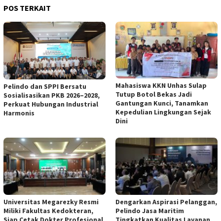
POS TERKAIT
Mahasiswa KKN Unhas Sulap
Pelindo dan SPPI Bersatu
Tutup Botol Bekas Jadi
Sosialisasikan PKB 2026–2028,
Gantungan Kunci, Tanamkan
Perkuat Hubungan Industrial
Kepedulian Lingkungan Sejak
Harmonis
Dini
Universitas Megarezky Resmi
Dengarkan Aspirasi Pelanggan,
Miliki Fakultas Kedokteran,
Pelindo Jasa Maritim
Siap Cetak Dokter Profesional
Tingkatkan Kualitas Layanan