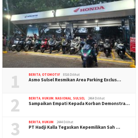
1
BERITA
,
OTOMOTIF
8516 Dilihat
Asmo Sulsel Resmikan Area Parking Exclus…
2
BERITA
,
HUKUM
,
NASIONAL
,
SULSEL
2464 Dilihat
Sampaikan Empati Kepada Korban Demonstra…
3
BERITA
,
HUKUM
2444 Dilihat
PT Hadji Kalla Tegaskan Kepemilikan Sah …