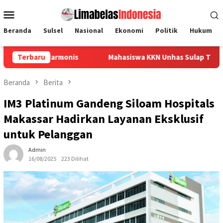
Loncat
Menu
ke
Mobile
konten
Beranda
Sulsel
Nasional
Ekonomi
Politik
Hukum
armonis
Terbaru
Mahasiswa KKN Unhas Sulap Tutup Botol Bekas Ja
Beranda
Berita
IM3 Platinum Gandeng Siloam Hospitals
Makassar Hadirkan Layanan Eksklusif
untuk Pelanggan
Admin
16/08/2025
223 Dilihat