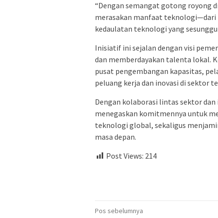
“Dengan semangat gotong royong dig
merasakan manfaat teknologi—dari k
kedaulatan teknologi yang sesunggu
Inisiatif ini sejalan dengan visi pe
dan memberdayakan talenta lokal. K
pusat pengembangan kapasitas, pelat
peluang kerja dan inovasi di sektor t
Dengan kolaborasi lintas sektor dan
menegaskan komitmennya untuk men
teknologi global, sekaligus menjami
masa depan.
Post Views:
214
Navigasi
Pos sebelumnya