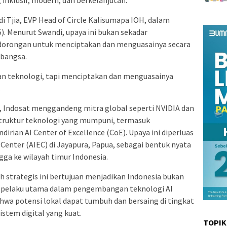
i Tjia, EVP Head of Circle Kalisumapa IOH, dalam
). Menurut Swandi, upaya ini bukan sekadar
dorongan untuk menciptakan dan menguasainya secara
 bangsa.
n teknologi, tapi menciptakan dan menguasainya
.
ut, Indosat menggandeng mitra global seperti NVIDIA dan
truktur teknologi yang mumpuni, termasuk
ian AI Center of Excellence (CoE). Upaya ini diperluas
nter (AIEC) di Jayapura, Papua, sebagai bentuk nyata
gga ke wilayah timur Indonesia.
trategis ini bertujuan menjadikan Indonesia bukan
a pelaku utama dalam pengembangan teknologi AI
hwa potensi lokal dapat tumbuh dan bersaing di tingkat
stem digital yang kuat.
TOPIK