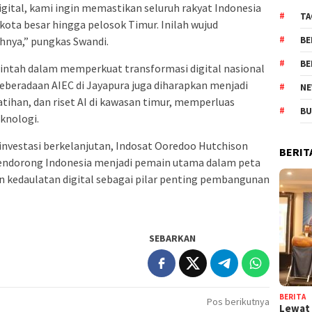
ital, kami ingin memastikan seluruh rakyat Indonesia
TA
ota besar hingga pelosok Timur. Inilah wujud
hnya,” pungkas Swandi.
BE
BE
merintah dalam memperkuat transformasi digital nasional
eberadaan AIEC di Jayapura juga diharapkan menjadi
NE
ihan, dan riset AI di kawasan timur, memperluas
BU
eknologi.
 investasi berkelanjutan, Indosat Ooredoo Hutchison
BERIT
dorong Indonesia menjadi pemain utama dalam peta
n kedaulatan digital sebagai pilar penting pembangunan
SEBARKAN
BERITA
Pos berikutnya
Lewat 