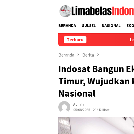
Loncat
ke
konten
BERANDA
SULSEL
NASIONAL
EK
Terbaru
Lewat Pekerja Mi
Beranda
Berita
Indosat Bangun Ek
Timur, Wujudkan 
Nasional
Admin
05/08/2025
214 Dilihat