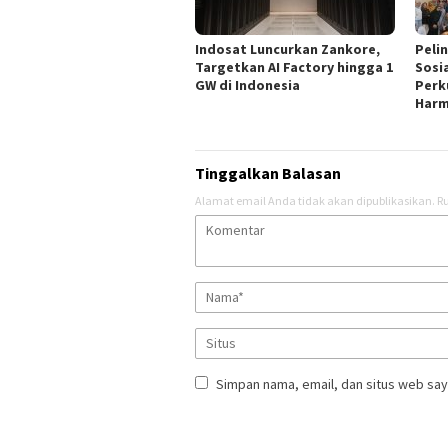
Indosat Luncurkan Zankore,
Peli
Targetkan AI Factory hingga 1
Sosi
GW di Indonesia
Perk
Harm
Tinggalkan Balasan
Alamat email Anda tidak akan dipublikasikan.
Ru
Simpan nama, email, dan situs web say