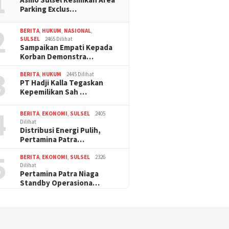
1
Parking Exclus…
2
BERITA
,
HUKUM
,
NASIONAL
,
SULSEL
2465 Dilihat
Sampaikan Empati Kepada
Korban Demonstra…
3
BERITA
,
HUKUM
2445 Dilihat
PT Hadji Kalla Tegaskan
Kepemilikan Sah …
4
BERITA
,
EKONOMI
,
SULSEL
2405
Dilihat
Distribusi Energi Pulih,
Pertamina Patra…
5
BERITA
,
EKONOMI
,
SULSEL
2326
Dilihat
Pertamina Patra Niaga
Standby Operasiona…