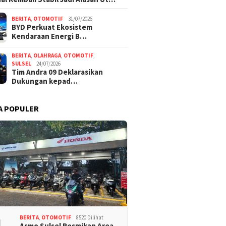
BERITA
,
OTOMOTIF
31/07/2026
BYD Perkuat Ekosistem
Kendaraan Energi B…
BERITA
,
OLAHRAGA
,
OTOMOTIF
,
SULSEL
24/07/2026
Tim Andra 09 Deklarasikan
Dukungan kepad…
A POPULER
BERITA
,
OTOMOTIF
8520 Dilihat
Asmo Sulsel Resmikan Area