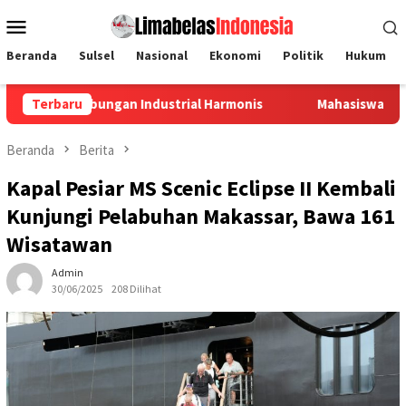
Loncat
Menu
ke
Mobile
konten
Beranda
Sulsel
Nasional
Ekonomi
Politik
Hukum
gan Industrial Harmonis
Terbaru
Mahasiswa KKN Unhas Sulap Tutu
Beranda
Berita
Kapal Pesiar MS Scenic Eclipse II Kembali
Kunjungi Pelabuhan Makassar, Bawa 161
Wisatawan
Admin
30/06/2025
208 Dilihat