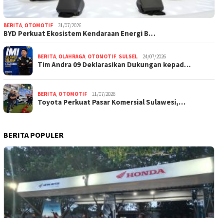
BERITA
,
OTOMOTIF
31/07/2026
BYD Perkuat Ekosistem Kendaraan Energi B…
BERITA
,
OLAHRAGA
,
OTOMOTIF
,
SULSEL
24/07/2026
Tim Andra 09 Deklarasikan Dukungan kepad…
BERITA
,
OTOMOTIF
11/07/2026
Toyota Perkuat Pasar Komersial Sulawesi,…
BERITA POPULER