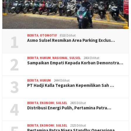
1
BERITA
,
OTOMOTIF
8518 Dilihat
Asmo Sulsel Resmikan Area Parking Exclus…
2
BERITA
,
HUKUM
,
NASIONAL
,
SULSEL
2464 Dilihat
Sampaikan Empati Kepada Korban Demonstra…
3
BERITA
,
HUKUM
2444 Dilihat
PT Hadji Kalla Tegaskan Kepemilikan Sah …
4
BERITA
,
EKONOMI
,
SULSEL
2405 Dilihat
Distribusi Energi Pulih, Pertamina Patra…
BERITA
,
EKONOMI
,
SULSEL
2325 Dilihat
Pertamina Patra Niaga Standby Operasiona…