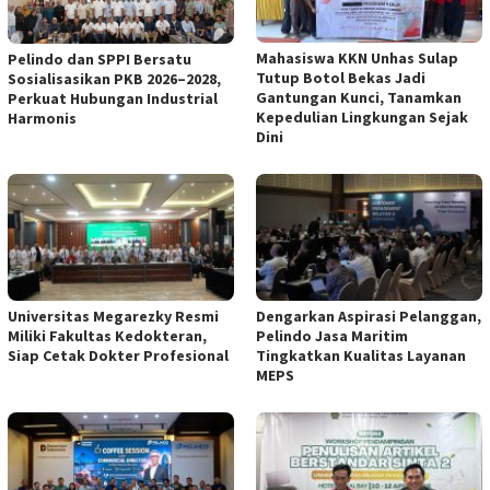
Mahasiswa KKN Unhas Sulap
Pelindo dan SPPI Bersatu
Tutup Botol Bekas Jadi
Sosialisasikan PKB 2026–2028,
Gantungan Kunci, Tanamkan
Perkuat Hubungan Industrial
Kepedulian Lingkungan Sejak
Harmonis
Dini
Universitas Megarezky Resmi
Dengarkan Aspirasi Pelanggan,
Miliki Fakultas Kedokteran,
Pelindo Jasa Maritim
Siap Cetak Dokter Profesional
Tingkatkan Kualitas Layanan
MEPS