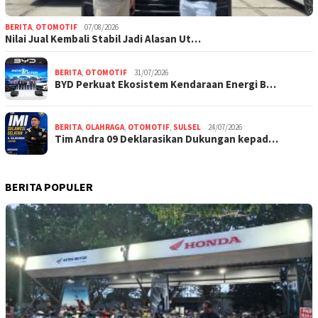
BERITA
,
OTOMOTIF
07/08/2026
Nilai Jual Kembali Stabil Jadi Alasan Ut…
BERITA
,
OTOMOTIF
31/07/2026
BYD Perkuat Ekosistem Kendaraan Energi B…
BERITA
,
OLAHRAGA
,
OTOMOTIF
,
SULSEL
24/07/2026
Tim Andra 09 Deklarasikan Dukungan kepad…
BERITA POPULER