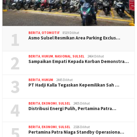
1
BERITA
,
OTOMOTIF
8519 Dilihat
Asmo Sulsel Resmikan Area Parking Exclus…
2
BERITA
,
HUKUM
,
NASIONAL
,
SULSEL
2464 Dilihat
Sampaikan Empati Kepada Korban Demonstra…
3
BERITA
,
HUKUM
2445 Dilihat
PT Hadji Kalla Tegaskan Kepemilikan Sah …
4
BERITA
,
EKONOMI
,
SULSEL
2405 Dilihat
Distribusi Energi Pulih, Pertamina Patra…
5
BERITA
,
EKONOMI
,
SULSEL
2326 Dilihat
Pertamina Patra Niaga Standby Operasiona…