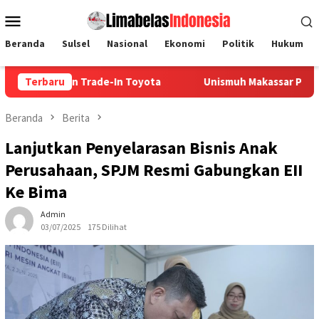
Loncat
Menu
ke
Mobile
konten
Beranda
Sulsel
Nasional
Ekonomi
Politik
Hukum
 Trade-In Toyota
Terbaru
Unismuh Makassar Perkuat Jejaring Aka
Beranda
Berita
Lanjutkan Penyelarasan Bisnis Anak
Perusahaan, SPJM Resmi Gabungkan EII
Ke Bima
Admin
03/07/2025
175 Dilihat