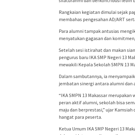
silaturahmi dan berkontribusi lebih 
Rangkaian kegiatan dimulai sejak pa
membahas pengesahan AD/ART serta 
Para alumni tampak antusias mengiku
menyatukan gagasan dan komitmen,
Setelah sesi istirahat dan makan si
pengurus baru IKA SMP Negeri 13 Maka
mewakili Kepala Sekolah SMPN 13 Ma
Dalam sambutannya, ia menyampaikan
jembatan sinergi antara alumni dan
“IKA SMPN 13 Makassar merupakan w
peran aktif alumni, sekolah bisa s
maju dan berprestasi,” ujar Kamsia
hangat para peserta.
Ketua Umum IKA SMP Negeri 13 Maka