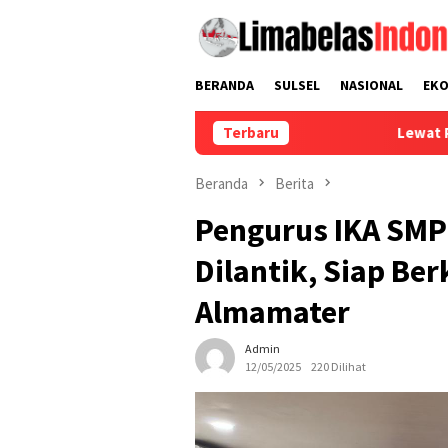
Loncat
ke
konten
BERANDA
SULSEL
NASIONAL
EK
Terbaru
Lewat Pekerja Migran,
Beranda
Berita
Pengurus IKA SMP
Dilantik, Siap Be
Almamater
Admin
12/05/2025
220 Dilihat