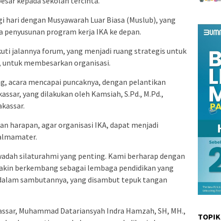
besar kepada sekolah tercinta.
gi hari dengan Musyawarah Luar Biasa (Muslub), yang
penyusunan program kerja IKA ke depan.
ti jalannya forum, yang menjadi ruang strategis untuk
 untuk membesarkan organisasi.
ang, acara mencapai puncaknya, dengan pelantikan
ssar, yang dilakukan oleh Kamsiah, S.Pd., M.Pd.,
kassar.
 harapan, agar organisasi IKA, dapat menjadi
 almamater.
adah silaturahmi yang penting. Kami berharap dengan
emakin berkembang sebagai lembaga pendidikan yang
h dalam sambutannya, yang disambut tepuk tangan
ssar, Muhammad Datariansyah Indra Hamzah, SH, MH.,
TOPIK