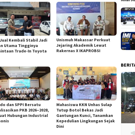
Unismuh Makassar Perkuat
 Jual Kembali Stabil Jadi
Jejaring Akademik Lewat
an Utama Tingginya
Rakernas X IKAPROBSI
intaan Trade-In Toyota
BERIT
ndo dan SPPI Bersatu
Mahasiswa KKN Unhas Sulap
alisasikan PKB 2026–2028,
Tutup Botol Bekas Jadi
uat Hubungan Industrial
Gantungan Kunci, Tanamkan
onis
Kepedulian Lingkungan Sejak
Dini