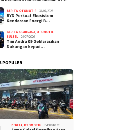
BERITA
,
OTOMOTIF
31/07/2026
BYD Perkuat Ekosistem
Kendaraan Energi B…
BERITA
,
OLAHRAGA
,
OTOMOTIF
,
SULSEL
24/07/2026
Tim Andra 09 Deklarasikan
Dukungan kepad…
A POPULER
BERITA
,
OTOMOTIF
8519 Dilihat
Asmo Sulsel Resmikan Area