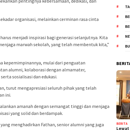
ekankan pentingnya kebersamaan, dedikasi, dan
TA
BE
ekadar organisasi, melainkan cerminan rasa cinta
BE
NE
harus menjadi inspirasi bagi generasi selanjutnya. Kita
menjaga marwah sekolah, yang telah membentuk kita,”
BU
ma kepemimpinannya, mulai dari penguatan
BERIT
tan alumni, kolaborasi dengan almamater,
rta sosialisasi dan edukasi.
n, turut mengapresiasi seluruh pihak yang telah
n ini.
njalankan amanah dengan semangat tinggi dan menjaga
isasi yang solid dan berdampak.
, yang menghadirkan Fathan, senior alumni yang juga
BERITA
Lewat 