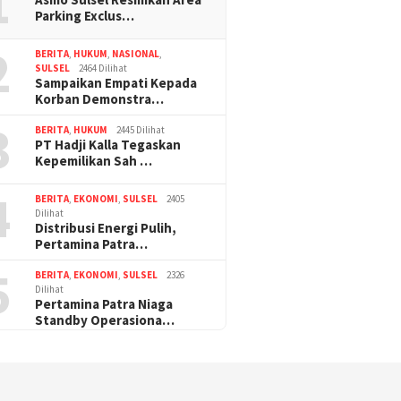
1
Parking Exclus…
2
BERITA
,
HUKUM
,
NASIONAL
,
SULSEL
2464 Dilihat
Sampaikan Empati Kepada
Korban Demonstra…
3
BERITA
,
HUKUM
2445 Dilihat
PT Hadji Kalla Tegaskan
Kepemilikan Sah …
4
BERITA
,
EKONOMI
,
SULSEL
2405
Dilihat
Distribusi Energi Pulih,
Pertamina Patra…
5
BERITA
,
EKONOMI
,
SULSEL
2326
Dilihat
Pertamina Patra Niaga
Standby Operasiona…