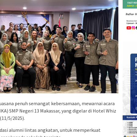
uasana penuh semangat kebersamaan, mewarnai acara
IKA) SMP Negeri 13 Makassar, yang digelar di Hotel Whiz
(11/5/2025).
idasi alumni lintas angkatan, untuk memperkuat