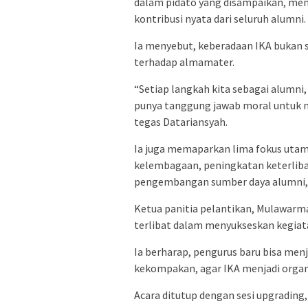
dalam pidato yang disampaikan, men
kontribusi nyata dari seluruh alumni.
Ia menyebut, keberadaan IKA bukan s
terhadap almamater.
“Setiap langkah kita sebagai alumni, 
punya tanggung jawab moral untuk 
tegas Datariansyah.
Ia juga memaparkan lima fokus uta
kelembagaan, peningkatan keterliba
pengembangan sumber daya alumni, se
Ketua panitia pelantikan, Mulawarma
terlibat dalam menyukseskan kegiata
Ia berharap, pengurus baru bisa me
kekompakan, agar IKA menjadi organ
Acara ditutup dengan sesi upgrading