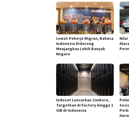
Lewat Pekerja Migran, Bahasa
Nilai
Indonesia Didorong
Alas
Menjangkau Lebih Banyak
Perm
Negara
Indosat Luncurkan Zankore,
Peli
Targetkan AI Factory hingga 1
Sosi
GW di Indonesia
Perk
Harm