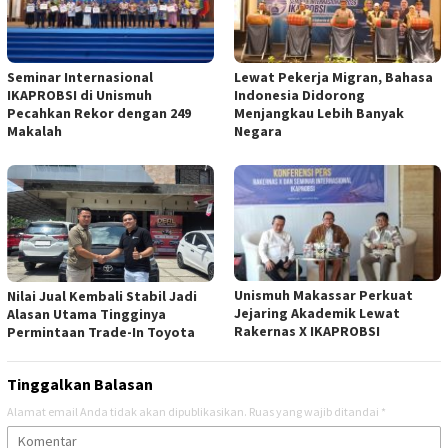
Seminar Internasional
Lewat Pekerja Migran, Bahasa
IKAPROBSI di Unismuh
Indonesia Didorong
Pecahkan Rekor dengan 249
Menjangkau Lebih Banyak
Makalah
Negara
Unismuh Makassar Perkuat
Nilai Jual Kembali Stabil Jadi
Jejaring Akademik Lewat
Alasan Utama Tingginya
Rakernas X IKAPROBSI
Permintaan Trade-In Toyota
Tinggalkan Balasan
Alamat email Anda tidak akan dipublikasikan.
Ruas yang wajib ditandai
*