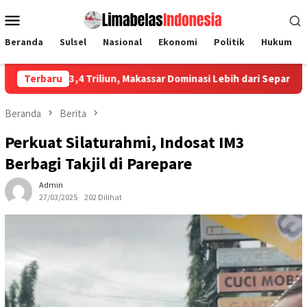
Loncat
Menu
ke
Mobile
konten
Beranda
Sulsel
Nasional
Ekonomi
Politik
Hukum
 Triliun, Makassar Dominasi Lebih dari Separuh
Terbaru
Jalan Seh
Beranda
Berita
Perkuat Silaturahmi, Indosat IM3
Berbagi Takjil di Parepare
Admin
27/03/2025
202 Dilihat