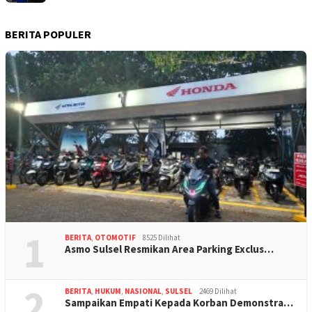
BERITA POPULER
1
BERITA
,
OTOMOTIF
8525 Dilihat
Asmo Sulsel Resmikan Area Parking Exclus…
2
BERITA
,
HUKUM
,
NASIONAL
,
SULSEL
2469 Dilihat
Sampaikan Empati Kepada Korban Demonstra…