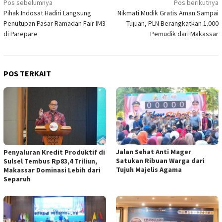
Navigasi
Pos sebelumnya
Pos berikutnya
Pihak Indosat Hadiri Langsung
Nikmati Mudik Gratis Aman Sampai
pos
Penutupan Pasar Ramadan Fair IM3
Tujuan, PLN Berangkatkan 1.000
di Parepare
Pemudik dari Makassar
POS TERKAIT
Jalan Sehat Anti Mager
Penyaluran Kredit Produktif di
Satukan Ribuan Warga dari
Sulsel Tembus Rp83,4 Triliun,
Tujuh Majelis Agama
Makassar Dominasi Lebih dari
Separuh