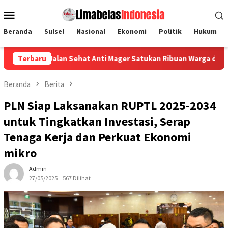
Loncat
Menu
ke
Mobile
konten
Beranda
Sulsel
Nasional
Ekonomi
Politik
Hukum
lan Sehat Anti Mager Satukan Ribuan Warga dari Tujuh Majelis Ag
Terbaru
Beranda
Berita
PLN Siap Laksanakan RUPTL 2025-2034
untuk Tingkatkan Investasi, Serap
Tenaga Kerja dan Perkuat Ekonomi
mikro
Admin
27/05/2025
567 Dilihat