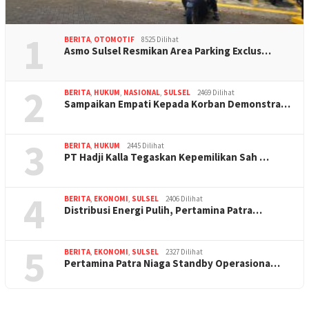
1
BERITA
,
OTOMOTIF
8525 Dilihat
Asmo Sulsel Resmikan Area Parking Exclus…
2
BERITA
,
HUKUM
,
NASIONAL
,
SULSEL
2469 Dilihat
Sampaikan Empati Kepada Korban Demonstra…
3
BERITA
,
HUKUM
2445 Dilihat
PT Hadji Kalla Tegaskan Kepemilikan Sah …
4
BERITA
,
EKONOMI
,
SULSEL
2406 Dilihat
Distribusi Energi Pulih, Pertamina Patra…
5
BERITA
,
EKONOMI
,
SULSEL
2327 Dilihat
Pertamina Patra Niaga Standby Operasiona…