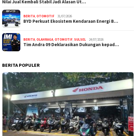
Nilai Jual Kembali Stabil Jadi Alasan Ut…
BERITA
,
OTOMOTIF
31/07/2026
BYD Perkuat Ekosistem Kendaraan Energi B…
BERITA
,
OLAHRAGA
,
OTOMOTIF
,
SULSEL
24/07/2026
Tim Andra 09 Deklarasikan Dukungan kepad…
BERITA POPULER