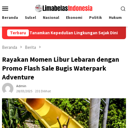
Loncat
Menu
ke
Mobile
konten
Beranda
Sulsel
Nasional
Ekonomi
Politik
Hukum
Tanamkan Kepedulian Lingkungan Sejak Dini
Terbaru
Universitas 
Beranda
Berita
Rayakan Momen Libur Lebaran dengan
Promo Flash Sale Bugis Waterpark
Adventure
Admin
28/03/2025
231 Dilihat