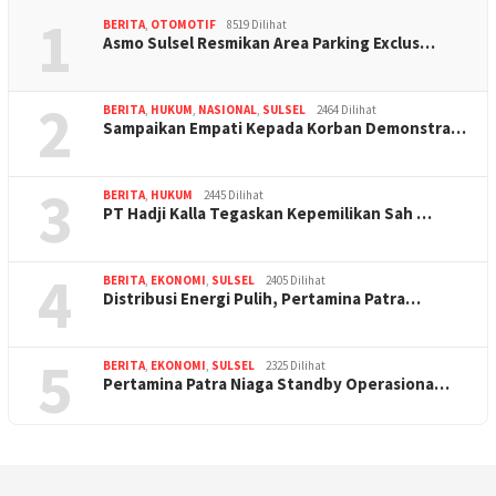
1
BERITA
,
OTOMOTIF
8519 Dilihat
Asmo Sulsel Resmikan Area Parking Exclus…
2
BERITA
,
HUKUM
,
NASIONAL
,
SULSEL
2464 Dilihat
Sampaikan Empati Kepada Korban Demonstra…
3
BERITA
,
HUKUM
2445 Dilihat
PT Hadji Kalla Tegaskan Kepemilikan Sah …
4
BERITA
,
EKONOMI
,
SULSEL
2405 Dilihat
Distribusi Energi Pulih, Pertamina Patra…
5
BERITA
,
EKONOMI
,
SULSEL
2325 Dilihat
Pertamina Patra Niaga Standby Operasiona…