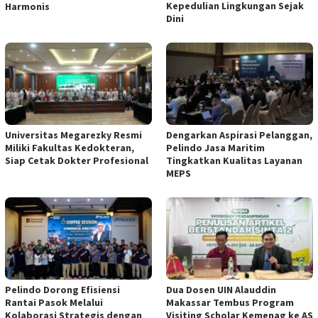
Kepedulian Lingkungan Sejak
Harmonis
Dini
Universitas Megarezky Resmi
Dengarkan Aspirasi Pelanggan,
Miliki Fakultas Kedokteran,
Pelindo Jasa Maritim
Siap Cetak Dokter Profesional
Tingkatkan Kualitas Layanan
MEPS
Pelindo Dorong Efisiensi
Dua Dosen UIN Alauddin
Rantai Pasok Melalui
Makassar Tembus Program
Kolaborasi Strategis dengan
Visiting Scholar Kemenag ke AS