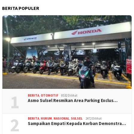
BERITA POPULER
1
BERITA
,
OTOMOTIF
8532 Dilihat
Asmo Sulsel Resmikan Area Parking Exclus…
2
BERITA
,
HUKUM
,
NASIONAL
,
SULSEL
2472 Dilihat
Sampaikan Empati Kepada Korban Demonstra…