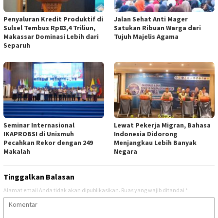
Penyaluran Kredit Produktif di
Jalan Sehat Anti Mager
Sulsel Tembus Rp83,4 Triliun,
Satukan Ribuan Warga dari
Makassar Dominasi Lebih dari
Tujuh Majelis Agama
Separuh
Seminar Internasional
Lewat Pekerja Migran, Bahasa
IKAPROBSI di Unismuh
Indonesia Didorong
Pecahkan Rekor dengan 249
Menjangkau Lebih Banyak
Makalah
Negara
Tinggalkan Balasan
Alamat email Anda tidak akan dipublikasikan.
Ruas yang wajib ditandai
*