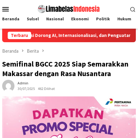
Loncat
Menu
ke
Mobile
konten
Beranda
Sulsel
Nasional
Ekonomi
Politik
Hukum
 Dorong AI, Internasionalisasi, dan Penguatan Bahasa Indonesia
Terbaru
Beranda
Berita
Semifinal BGCC 2025 Siap Semarakkan
Makassar dengan Rasa Nusantara
Admin
30/07/2025
462 Dilihat