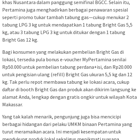
khas Nusantara dalam panggung semifinal BGCC. Selain itu,
Pertamina juga menghadirkan berbagai penawaran spesial
seperti promo tukar tambah tabung gas—cukup menukar 2
tabung LPG 3 kg untuk mendapatkan 1 tabung Bright Gas 5,5
kg, atau 3 tabung LPG 3 kg untuk ditukar dengan 1 tabung
Bright Gas 12 kg.
Bagi konsumen yang melakukan pembelian Bright Gas di
lokasi, tersedia pula bonus e-voucher MyPertamina senilai
Rp50.000 untuk pembelian tabung perdana+isi, dan Rp20.000
untuk pengisian ulang (refill) Bright Gas ukuran 5,5 kg dan 12
kg. Tak perlu repot membawa tabung ke lokasi acara, cukup
daftar di booth Bright Gas dan produk akan dikirim langsung ke
alamat Anda, lengkap dengan gratis ongkir untuk wilayah Kota
Makassar.
Yang tak kalah menarik, pengunjung juga bisa mencicipi
berbagai hidangan dari pelaku UMKM binaan Pertamina yang
turut meramaikan acara. Ini menjadi kesempatan untuk
mendukung produk lokal sekaligus menikmati suasana