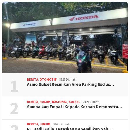
1
BERITA
,
OTOMOTIF
8525 Dilihat
Asmo Sulsel Resmikan Area Parking Exclus…
2
BERITA
,
HUKUM
,
NASIONAL
,
SULSEL
2469 Dilihat
Sampaikan Empati Kepada Korban Demonstra…
BERITA
,
HUKUM
2446 Dilihat
PT Hadji Kalla Tegaskan Kepemilikan Sah …