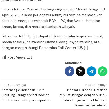
Satgas RAFI 2025 resmi berlangsung mulai 17 Maret hingga 13
April 2025. Selama periode tersebut, Pertamina memastikan
distribusi energi – termasuk BBM, LPG, dan Avtur – berjalan
aman, lancar, dan merata di seluruh wilayah.
Informasi lebih lanjut dapat diakses melalui mypertamina.id,
media sosial @pertaminasulawesi dan @mypertamina, atau
dengan menghubungi Pertamina Call Center 135 (*).
Post Views:
251
SEBARKAN
Navigasi
Pos sebelumnya
Pos berikutnya
Kemenangan Indonesia Turut
Indosat Ooredoo Hutchison
pos
Didukung Jaringan Andal Indosat
Perkuat Jaringan dengan AI untuk
Untuk konektivitas para suporter
Hadapi Lonjakan Konektivitas di
Ramadan dan Lebaran