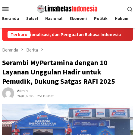
Loncat
Menu
ke
Mobile
konten
Beranda
Sulsel
Nasional
Ekonomi
Politik
Hukum
ionalisasi, dan Penguatan Bahasa Indonesia
Terbaru
Penyaluran Kred
Beranda
Berita
Serambi MyPertamina dengan 10
Layanan Unggulan Hadir untuk
Pemudik, Dukung Satgas RAFI 2025
Admin
26/03/2025
251 Dilihat