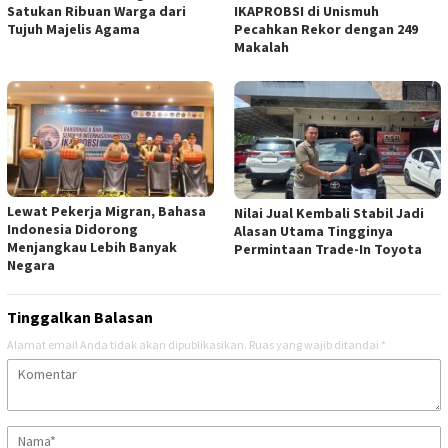
Satukan Ribuan Warga dari
IKAPROBSI di Unismuh
Tujuh Majelis Agama
Pecahkan Rekor dengan 249
Makalah
Lewat Pekerja Migran, Bahasa
Nilai Jual Kembali Stabil Jadi
Indonesia Didorong
Alasan Utama Tingginya
Menjangkau Lebih Banyak
Permintaan Trade-In Toyota
Negara
Tinggalkan Balasan
Alamat email Anda tidak akan dipublikasikan.
Ruas yang wajib ditandai
*