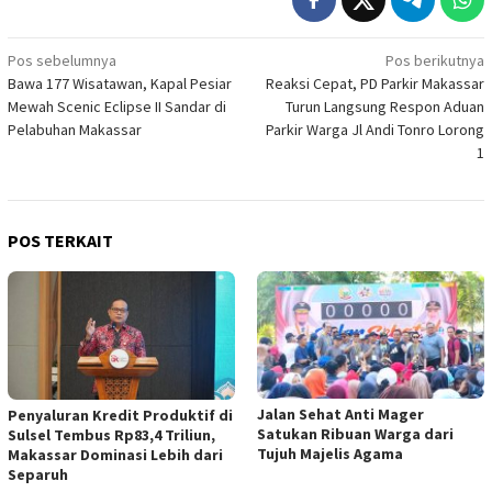
Navigasi
Pos sebelumnya
Pos berikutnya
Bawa 177 Wisatawan, Kapal Pesiar
Reaksi Cepat, PD Parkir Makassar
pos
Mewah Scenic Eclipse II Sandar di
Turun Langsung Respon Aduan
Pelabuhan Makassar
Parkir Warga Jl Andi Tonro Lorong
1
POS TERKAIT
Jalan Sehat Anti Mager
Penyaluran Kredit Produktif di
Satukan Ribuan Warga dari
Sulsel Tembus Rp83,4 Triliun,
Tujuh Majelis Agama
Makassar Dominasi Lebih dari
Separuh