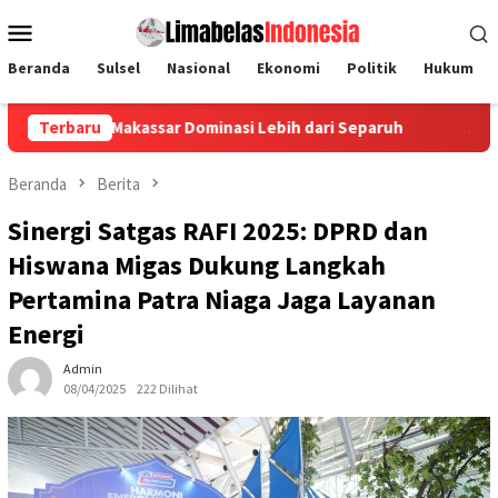
Loncat
Menu
ke
Mobile
konten
Beranda
Sulsel
Nasional
Ekonomi
Politik
Hukum
kassar Dominasi Lebih dari Separuh
Terbaru
Jalan Sehat Anti Mag
Beranda
Berita
Sinergi Satgas RAFI 2025: DPRD dan
Hiswana Migas Dukung Langkah
Pertamina Patra Niaga Jaga Layanan
Energi
Admin
08/04/2025
222 Dilihat