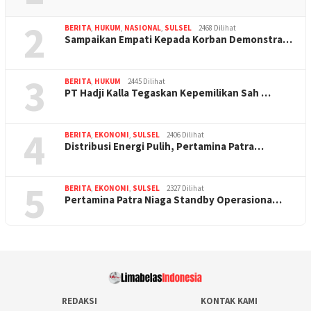
2
BERITA
,
HUKUM
,
NASIONAL
,
SULSEL
2468 Dilihat
Sampaikan Empati Kepada Korban Demonstra…
3
BERITA
,
HUKUM
2445 Dilihat
PT Hadji Kalla Tegaskan Kepemilikan Sah …
4
BERITA
,
EKONOMI
,
SULSEL
2406 Dilihat
Distribusi Energi Pulih, Pertamina Patra…
5
BERITA
,
EKONOMI
,
SULSEL
2327 Dilihat
Pertamina Patra Niaga Standby Operasiona…
REDAKSI
KONTAK KAMI