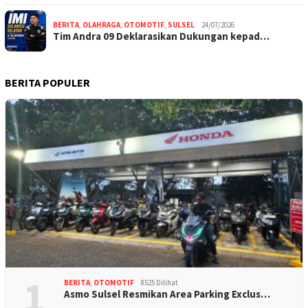
BERITA
,
OLAHRAGA
,
OTOMOTIF
,
SULSEL
24/07/2026
Tim Andra 09 Deklarasikan Dukungan kepad…
BERITA POPULER
1
BERITA
,
OTOMOTIF
8525 Dilihat
Asmo Sulsel Resmikan Area Parking Exclus…