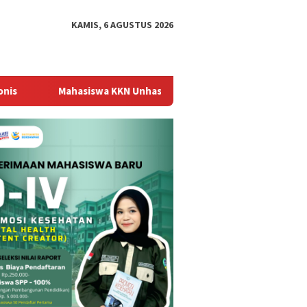
KAMIS, 6 AGUSTUS 2026
ahasiswa KKN Unhas Sulap Tutup Botol Bekas Jadi Gantungan Kun