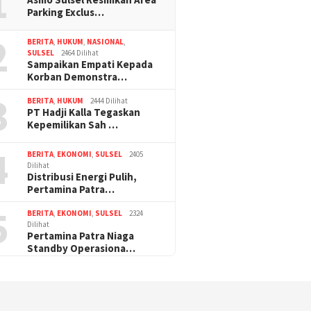
1
Parking Exclus…
2
BERITA
,
HUKUM
,
NASIONAL
,
SULSEL
2464 Dilihat
Sampaikan Empati Kepada
Korban Demonstra…
3
BERITA
,
HUKUM
2444 Dilihat
PT Hadji Kalla Tegaskan
Kepemilikan Sah …
4
BERITA
,
EKONOMI
,
SULSEL
2405
Dilihat
Distribusi Energi Pulih,
Pertamina Patra…
5
BERITA
,
EKONOMI
,
SULSEL
2324
Dilihat
Pertamina Patra Niaga
Standby Operasiona…