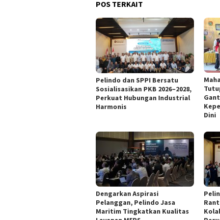
POS TERKAIT
Maha
Pelindo dan SPPI Bersatu
Tutu
Sosialisasikan PKB 2026–2028,
Gant
Perkuat Hubungan Industrial
Kepe
Harmonis
Dini
Dengarkan Aspirasi
Peli
Pelanggan, Pelindo Jasa
Rant
Maritim Tingkatkan Kualitas
Kola
Layanan MEPS
Peru