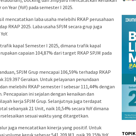
 Pelabuhan), Docking dan Shipyard mencatatkan kenaikan
on Year (YoY) pada semester I 2025.
asil mencatatkan laba usaha melebihi RKAP perusahaan
adap RKAP 2025. Laba usaha SPJM secara grup juga
YoY.
 trafik kapal Semester I 2025, dimana trafik kapal
erupakan capaian 104,87% dari target RKAP SPJM pada
anduan, SPJM Grup mencapai 106,59% terhadap RKAP
yak 319.397 Gerakan. Untuk pelayanan penundaan
Y dan melebihi RKAP semester I sebesar 111,44% dengan
m. Pencapaian ini sejalan dengan kenaikan dan
ilayah kerja SPJM Grup. Selanjutnya juga terdapat
tal sebanyak 21 Unit, naik 10,54% secara YoY dimana
rselesaikan sesuai waktu yang ditargetkan.
ur juga mencatatkan kinerja yang positif. Untuk
TOPIK
i volume keruk sebesar 541,209 M3, naik 39,15% YoY,