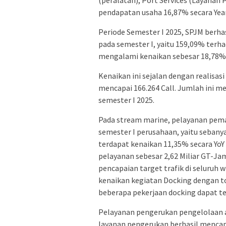
(peralatan), Port Services (Layanan
pendapatan usaha 16,87% secara Year 
Periode Semester I 2025, SPJM berh
pada semester I, yaitu 159,09% terh
mengalami kenaikan sebesar 18,78% 
Kenaikan ini sejalan dengan realisasi
mencapai 166.264 Call. Jumlah ini m
semester I 2025.
Pada stream marine, pelayanan pem
semester I perusahaan, yaitu seban
terdapat kenaikan 11,35% secara Yo
pelayanan sebesar 2,62 Miliar GT-Ja
pencapaian target trafik di seluruh w
kenaikan kegiatan Docking dengan to
beberapa pekerjaan docking dapat te
Pelayanan pengerukan pengelolaan al
layanan pengerukan berhasil mencapa