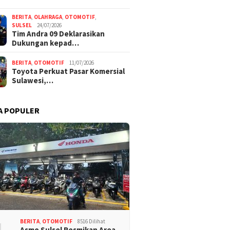
BERITA
,
OLAHRAGA
,
OTOMOTIF
,
SULSEL
24/07/2026
Tim Andra 09 Deklarasikan
Dukungan kepad…
BERITA
,
OTOMOTIF
11/07/2026
Toyota Perkuat Pasar Komersial
Sulawesi,…
A POPULER
BERITA
,
OTOMOTIF
8516 Dilihat
Asmo Sulsel Resmikan Area