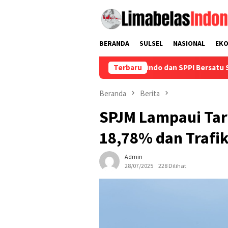
Loncat
ke
konten
BERANDA
SULSEL
NASIONAL
EK
Pelindo dan SPPI Bersatu Sosialisasika
Terbaru
Beranda
Berita
SPJM Lampaui Tar
18,78% dan Trafik
Admin
28/07/2025
228 Dilihat