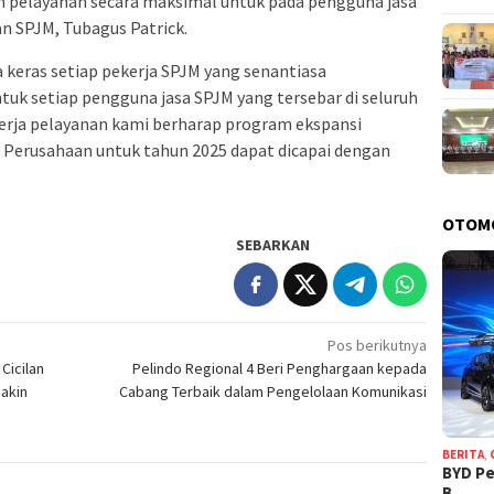
 pelayanan secara maksimal untuk pada pengguna jasa
an SPJM, Tubagus Patrick.
rja keras setiap pekerja SPJM yang senantiasa
uk setiap pengguna jasa SPJM yang tersebar di seluruh
erja pelayanan kami berharap program ekspansi
 Perusahaan untuk tahun 2025 dapat dicapai dengan
OTOM
SEBARKAN
Pos berikutnya
Cicilan
Pelindo Regional 4 Beri Penghargaan kepada
Makin
Cabang Terbaik dalam Pengelolaan Komunikasi
BERITA
,
BYD Pe
B…