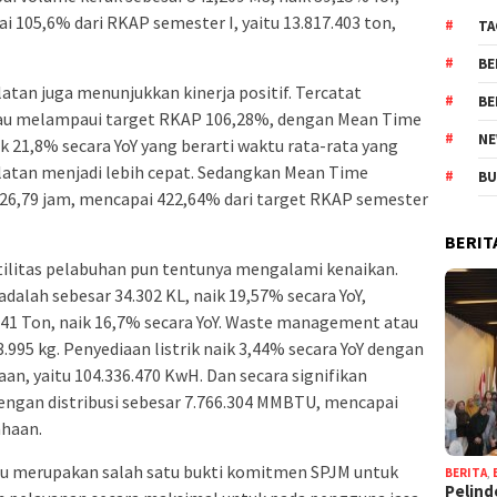
 105,6% dari RKAP semester I, yaitu 13.817.403 ton,
TA
BE
atan juga menunjukkan kinerja positif. Tercatat
BE
atau melampaui target RKAP 106,28%, dengan Mean Time
NE
k 21,8% secara YoY yang berarti waktu rata-rata yang
atan menjadi lebih cepat. Sedangkan Mean Time
BU
26,79 jam, mencapai 422,64% dari target RKAP semester
BERIT
utilitas pelabuhan pun tentunya mengalami kenaikan.
adalah sebesar 34.302 KL, naik 19,57% secara YoY,
.341 Ton, naik 16,7% secara YoY. Waste management atau
995 kg. Penyediaan listrik naik 3,44% secara YoY dengan
n, yaitu 104.336.470 KwH. Dan secara signifikan
 dengan distribusi sebesar 7.766.304 MMBTU, mencapai
ahaan.
ntu merupakan salah satu bukti komitmen SPJM untuk
BERITA
,
Pelind