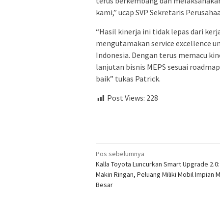
terus berkembang dan melaksanakan
kami,” ucap SVP Sekretaris Perusaha
“Hasil kinerja ini tidak lepas dari ke
mengutamakan service excellence unt
Indonesia. Dengan terus memacu kin
lanjutan bisnis MEPS sesuai roadmap
baik” tukas Patrick.
Post Views:
228
Navigasi
Pos sebelumnya
Kalla Toyota Luncurkan Smart Upgrade 2.0: 
pos
Makin Ringan, Peluang Miliki Mobil Impian 
Besar