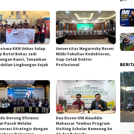
siswa KKN Unhas Sulap
Universitas Megarezky Resmi
p Botol Bekas Jadi
Miliki Fakultas Kedokteran,
ungan Kunci, Tanamkan
Siap Cetak Dokter
BERIT
dulian Lingkungan Sejak
Profesional
ndo Dorong Efisiensi
Dua Dosen UIN Alauddin
ai Pasok Melalui
Makassar Tembus Program
borasi Strategis dengan
Visiting Scholar Kemenag ke
sahaan Pelayaran
AS dan Belanda