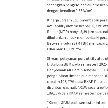
sedangkan pengelolaan alur mencapai
dengan kenaikan 3,65% YoY.
Kinerja Stream Equipment atau peral
availability alat mencapai 90,33% 
Repair (MTR) hanya 3,39 jam atau nai
dibutuhkan untuk memperbaiki peral
Between Failures (MTBF) mencapai 1
I dan naik 13,12% YoY.
Stream pelayanan port utility atau 
Distribusi BBM pada semester I 2025 
Penyediaan Air Bersih sebesar 1.397
pengelolaan limbah pun mencapai 83.
capaian 107,47% pada RKAP Perusahaa
distribusi gas naik 4,01% secara YoY
189,13% dari RKAP semester I perus
“Kinerja SPJM pada semester ini te