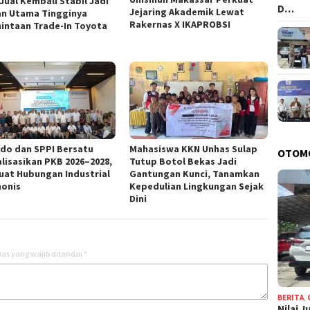
 Jual Kembali Stabil Jadi
D…
Jejaring Akademik Lewat
an Utama Tingginya
Rakernas X IKAPROBSI
intaan Trade-In Toyota
ndo dan SPPI Bersatu
Mahasiswa KKN Unhas Sulap
OTOM
alisasikan PKB 2026–2028,
Tutup Botol Bekas Jadi
uat Hubungan Industrial
Gantungan Kunci, Tanamkan
onis
Kepedulian Lingkungan Sejak
Dini
as yang wajib ditandai
*
BERITA
,
Nilai 