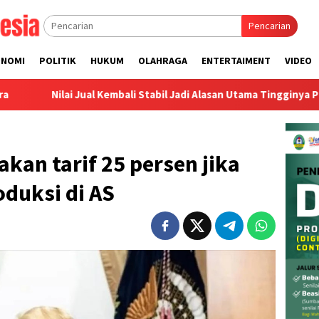
Pencarian
ONOMI
POLITIK
HUKUM
OLAHRAGA
ENTERTAIMENT
VIDEO
Jual Kembali Stabil Jadi Alasan Utama Tingginya Permintaan Trad
an tarif 25 persen jika
oduksi di AS