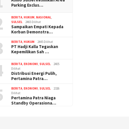
1
Parking Exclus…
2
BERITA
,
HUKUM
,
NASIONAL
,
SULSEL
2465 Dilihat
Sampaikan Empati Kepada
Korban Demonstra…
3
BERITA
,
HUKUM
2445 Dilihat
PT Hadji Kalla Tegaskan
Kepemilikan Sah …
4
BERITA
,
EKONOMI
,
SULSEL
2405
Dilihat
Distribusi Energi Pulih,
Pertamina Patra…
5
BERITA
,
EKONOMI
,
SULSEL
2326
Dilihat
Pertamina Patra Niaga
Standby Operasiona…