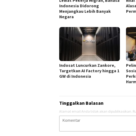
Lewat Pekerja Migran, Bahasa
Nilai
Indonesia Didorong
Alas
Menjangkau Lebih Banyak
Perm
Negara
Indosat Luncurkan Zankore,
Peli
Targetkan AI Factory hingga 1
Sosi
GW di Indonesia
Perk
Harm
Tinggalkan Balasan
Alamat email Anda tidak akan dipublikasikan.
Ru