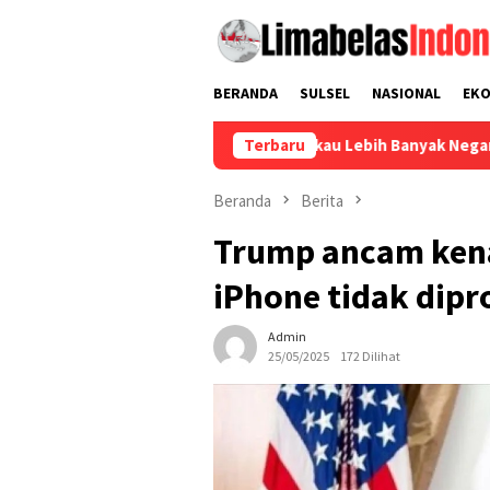
Loncat
ke
konten
BERANDA
SULSEL
NASIONAL
EK
donesia Didorong Menjangkau Lebih Banyak Negara
Terbaru
Nilai 
Beranda
Berita
Trump ancam kenak
iPhone tidak dipr
Admin
25/05/2025
172 Dilihat