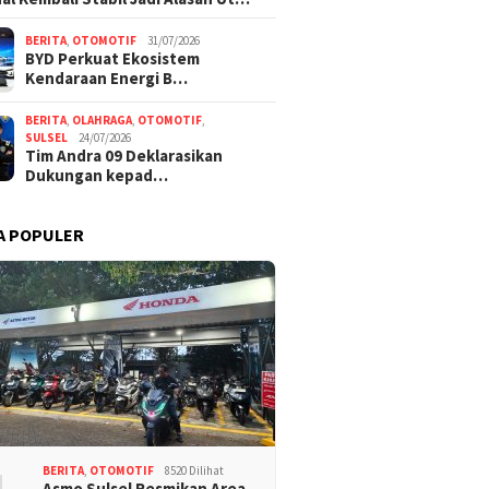
BERITA
,
OTOMOTIF
31/07/2026
BYD Perkuat Ekosistem
Kendaraan Energi B…
BERITA
,
OLAHRAGA
,
OTOMOTIF
,
SULSEL
24/07/2026
Tim Andra 09 Deklarasikan
Dukungan kepad…
A POPULER
BERITA
,
OTOMOTIF
8520 Dilihat
Asmo Sulsel Resmikan Area