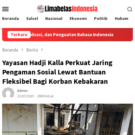
Loncat
Menu
ke
Mobile
konten
Beranda
Sulsel
Nasional
Ekonomi
Politik
Hukum
lisasi, dan Penguatan Bahasa Indonesia
Terbaru
Penyaluran Kredit 
Beranda
Berita
Yayasan Hadji Kalla Perkuat Jaring
Pengaman Sosial Lewat Bantuan
Fleksibel Bagi Korban Kebakaran
Admin
23/07/2025
288 Dilihat