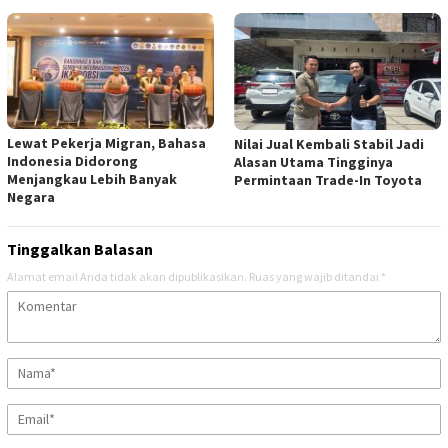
Lewat Pekerja Migran, Bahasa
Nilai Jual Kembali Stabil Jadi
Indonesia Didorong
Alasan Utama Tingginya
Menjangkau Lebih Banyak
Permintaan Trade-In Toyota
Negara
Tinggalkan Balasan
Alamat email Anda tidak akan dipublikasikan.
Ruas yang wajib ditandai
*