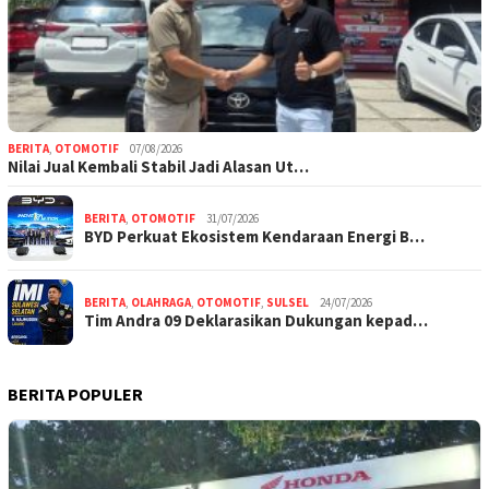
BERITA
,
OTOMOTIF
07/08/2026
Nilai Jual Kembali Stabil Jadi Alasan Ut…
BERITA
,
OTOMOTIF
31/07/2026
BYD Perkuat Ekosistem Kendaraan Energi B…
BERITA
,
OLAHRAGA
,
OTOMOTIF
,
SULSEL
24/07/2026
Tim Andra 09 Deklarasikan Dukungan kepad…
BERITA POPULER