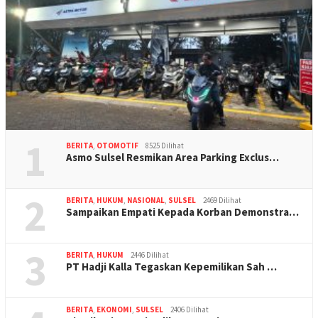
1
BERITA
,
OTOMOTIF
8525 Dilihat
Asmo Sulsel Resmikan Area Parking Exclus…
2
BERITA
,
HUKUM
,
NASIONAL
,
SULSEL
2469 Dilihat
Sampaikan Empati Kepada Korban Demonstra…
3
BERITA
,
HUKUM
2446 Dilihat
PT Hadji Kalla Tegaskan Kepemilikan Sah …
BERITA
,
EKONOMI
,
SULSEL
2406 Dilihat