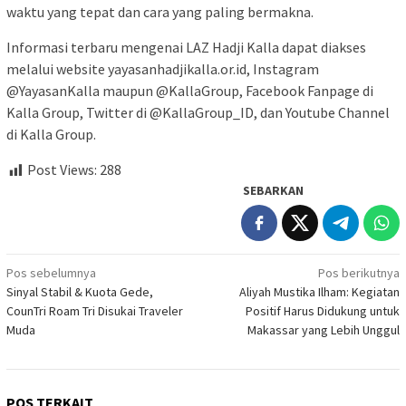
waktu yang tepat dan cara yang paling bermakna.
Informasi terbaru mengenai LAZ Hadji Kalla dapat diakses
melalui website yayasanhadjikalla.or.id, Instagram
@YayasanKalla maupun @KallaGroup, Facebook Fanpage di
Kalla Group, Twitter di @KallaGroup_ID, dan Youtube Channel
di Kalla Group.
Post Views:
288
SEBARKAN
Navigasi
Pos sebelumnya
Pos berikutnya
Sinyal Stabil & Kuota Gede,
Aliyah Mustika Ilham: Kegiatan
pos
CounTri Roam Tri Disukai Traveler
Positif Harus Didukung untuk
Muda
Makassar yang Lebih Unggul
POS TERKAIT