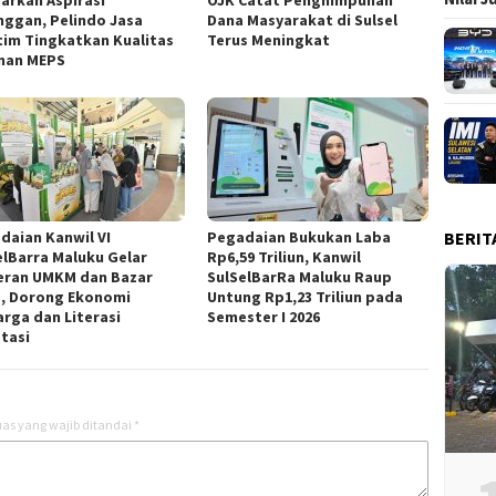
arkan Aspirasi
OJK Catat Penghimpunan
nggan, Pelindo Jasa
Dana Masyarakat di Sulsel
tim Tingkatkan Kualitas
Terus Meningkat
nan MEPS
BERIT
daian Kanwil VI
Pegadaian Bukukan Laba
elBarra Maluku Gelar
Rp6,59 Triliun, Kanwil
ran UMKM dan Bazar
SulSelBarRa Maluku Raup
, Dorong Ekonomi
Untung Rp1,23 Triliun pada
arga dan Literasi
Semester I 2026
stasi
as yang wajib ditandai
*