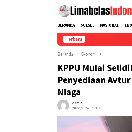
Loncat
ke
konten
BERANDA
SULSEL
NASIONAL
EK
Terbaru
Lewat Pekerja Mi
Beranda
Ekonomi
KPPU Mulai Selidi
Penyediaan Avtur 
Niaga
Admin
28/09/2024
503 Dilihat