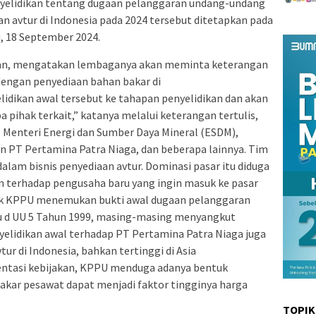
yelidikan tentang dugaan pelanggaran undang-undang
an avtur di Indonesia pada 2024 tersebut ditetapkan pada
, 18 September 2024.
an, mengatakan lembaganya akan meminta keterangan
dengan penyediaan bahan bakar di
idikan awal tersebut ke tahapan penyelidikan dan akan
ihak terkait,” katanya melalui keterangan tertulis,
Menteri Energi dan Sumber Daya Mineral (ESDM),
n PT Pertamina Patra Niaga, dan beberapa lainnya. Tim
am bisnis penyediaan avtur. Dominasi pasar itu diduga
 terhadap pengusaha baru yang ingin masuk ke pasar
dik KPPU menemukan bukti awal dugaan pelanggaran
tau d UU 5 Tahun 1999, masing-masing menyangkut
elidikan awal terhadap PT Pertamina Patra Niaga juga
tur di Indonesia, bahkan tertinggi di Asia
mentasi kebijakan, KPPU menduga adanya bentuk
kar pesawat dapat menjadi faktor tingginya harga
TOPIK