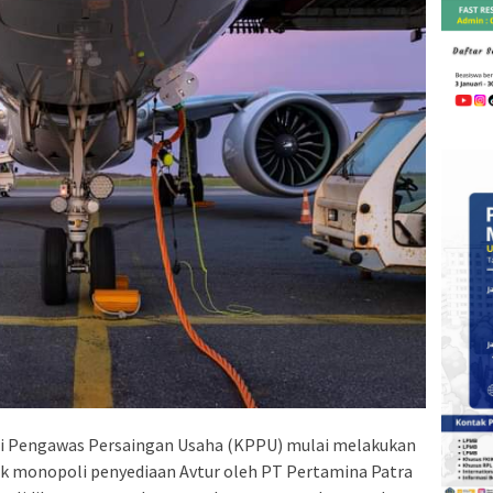
si Pengawas Persaingan Usaha (KPPU) mulai melakukan
ik monopoli penyediaan Avtur oleh PT Pertamina Patra