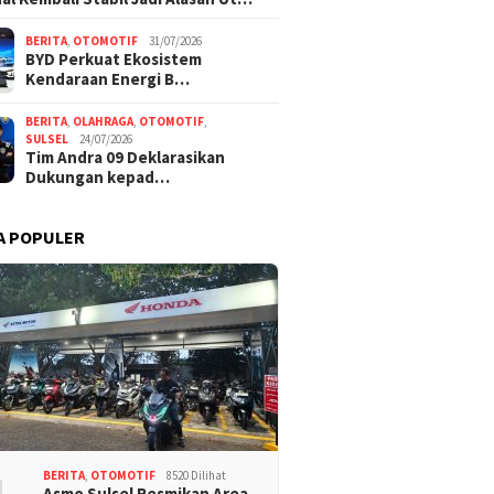
BERITA
,
OTOMOTIF
31/07/2026
BYD Perkuat Ekosistem
Kendaraan Energi B…
BERITA
,
OLAHRAGA
,
OTOMOTIF
,
SULSEL
24/07/2026
Tim Andra 09 Deklarasikan
Dukungan kepad…
A POPULER
BERITA
,
OTOMOTIF
8520 Dilihat
Asmo Sulsel Resmikan Area