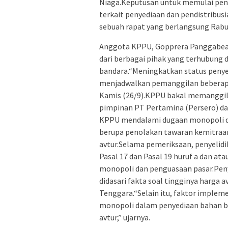
Niaga.Keputusan untuk memulai pen
terkait penyediaan dan pendistribusi
sebuah rapat yang berlangsung Rabu
Anggota KPPU, Gopprera Panggabe
dari berbagai pihak yang terhubung 
bandara.“Meningkatkan status penyel
menjadwalkan pemanggilan beberapa p
Kamis (26/9).KPPU bakal memanggil 
pimpinan PT Pertamina (Persero) da
KPPU mendalami dugaan monopoli dal
berupa penolakan tawaran kemitraan
avtur.Selama pemeriksaan, penyeli
Pasal 17 dan Pasal 19 huruf a dan a
monopoli dan penguasaan pasar.Peny
didasari fakta soal tingginya harga av
Tenggara.“Selain itu, faktor imple
monopoli dalam penyediaan bahan ba
avtur,” ujarnya.