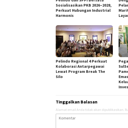
Pelindo dan SPPI Bersatu
Deng
Sosialisasikan PKB 2026–2028,
Pela
Perkuat Hubungan Industrial
Mari
Harmonis
Laya
Pelindo Regional 4 Perkuat
Pega
Kolaborasi Antarpegawai
SulS
Lewat Program Break The
Pame
Silo
Emas
Kelu
Inve
Tinggalkan Balasan
Alamat email Anda tidak akan dipublikasikan.
Ru