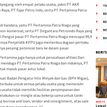
ia dipegang oleh empat pelaku usaha, yakni PT AKR
TA
 Raya, PT Fajar Petro Indo, serta PT Pertamina Patra
BE
BE
di bandara, yaitu PT Pertamina Patra Niaga yang
NE
on-komersial, serta PT Dirgantara Petroindo Raya yang
.Pangsa pasar PT Pertamina Patra Niaga mencapai 99,9
BU
nya.Penyelidik KPPU juga memeriksa dugaan perilaku
ya pesaing potensial baru ke dalam pasar.
BERIT
Pertamina juga hanya untuk perusahaan afiliasi.Dari
U menduga PT Pertamina Patra Niaga dan induknya, PT
k masuk pasar avtur lokal.
buat Badan Pengatur Hilir Minyak dan Gas (BPH Migas),
ara terbuka untuk semua pelaku usaha yang memenuhi
 usaha tidak memiliki fasilitas penyimpanan dan
elakukan co-mingle atau bekerja sama untuk tanki
p borrow and loan, vendor and consignment, atau sale
BERITA
Lewat 
am dunia penerbangan. (*)