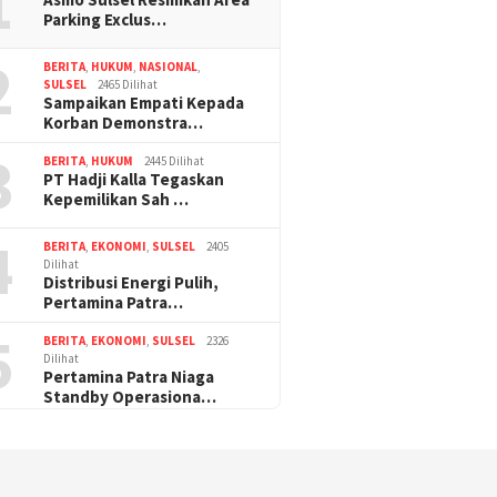
1
Parking Exclus…
2
BERITA
,
HUKUM
,
NASIONAL
,
SULSEL
2465 Dilihat
Sampaikan Empati Kepada
Korban Demonstra…
3
BERITA
,
HUKUM
2445 Dilihat
PT Hadji Kalla Tegaskan
Kepemilikan Sah …
4
BERITA
,
EKONOMI
,
SULSEL
2405
Dilihat
Distribusi Energi Pulih,
Pertamina Patra…
5
BERITA
,
EKONOMI
,
SULSEL
2326
Dilihat
Pertamina Patra Niaga
Standby Operasiona…