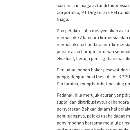
Saat ini izin niaga avtur di Indones
Corporindo, PT Dirgantara Petroindo
Niaga.
Dua pelaku usaha menyediakan avtur 
memasok 72 bandara komersial dan n
memasok dua bandara non-komersial
persen atau hampir dominan sepenuh
eksklusif, berupa pencegahan masukn
Penjualan bahan bakar pesawat dari 
penggalangan bukti sejauh ini, KPP
Pertamina, menghambat pesaing untu
Padahal, bila merujuk aturan yang di
suplai dan distribusi avtur di band
persyaratan.Bahkan dalam hal pelaku
penunjangnya, pelaku usaha dapat m
penyimpanan bersama melalui prinsi
and purchase yang berlaku umum dal