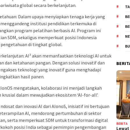
ariwisata global secara berkelanjutan.
TA
tahuan: Dalam upaya menyiapkan tenaga kerja yang
BE
³ menggandeng institusi pendidikan terkemuka di
BE
ngkan program pelatihan berbasis AI. Program ini
NE
ian SDM, sekaligus memperkuat posisi Indonesia
pengetahuan di tingkat global.
BU
kelanjutan: AI³ akan memanfaatkan teknologi AI untuk
n dan ketahanan pangan. Dengan solusi inovatif dan
BERIT
mengakses teknologi yang inovatif guna menghadapi
ngkatkan hasil panen.
r, AIonOS mengatakan, kolaborasi ini menjadi langkah
 krusial dalam mewujudkan ekosistem ‘AI-for-all’.
sat dan inovasi AI dari AIonoS, inisiatif ini bertujuan
terampilan AI, mendorong pertumbuhan di sektor
tan, serta memperkuat SDM untuk transformasi digital
BERITA
erkokoh posisi India sebagai pemimpin pengembangan
Lewat 