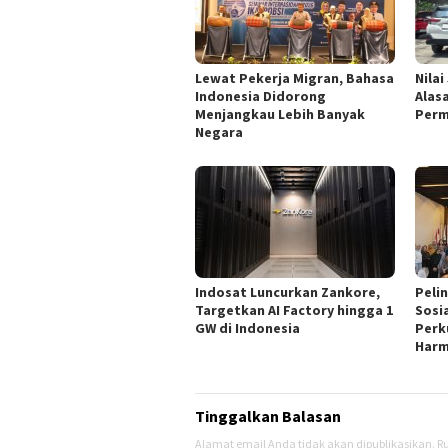
Lewat Pekerja Migran, Bahasa
Nilai
Indonesia Didorong
Alas
Menjangkau Lebih Banyak
Perm
Negara
Indosat Luncurkan Zankore,
Peli
Targetkan AI Factory hingga 1
Sosi
GW di Indonesia
Perk
Harm
Tinggalkan Balasan
Alamat email Anda tidak akan dipublikasikan.
Ru