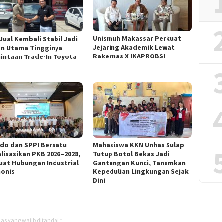
Unismuh Makassar Perkuat
 Jual Kembali Stabil Jadi
Jejaring Akademik Lewat
an Utama Tingginya
Rakernas X IKAPROBSI
intaan Trade-In Toyota
ndo dan SPPI Bersatu
Mahasiswa KKN Unhas Sulap
alisasikan PKB 2026–2028,
Tutup Botol Bekas Jadi
uat Hubungan Industrial
Gantungan Kunci, Tanamkan
onis
Kepedulian Lingkungan Sejak
Dini
as yang wajib ditandai
*