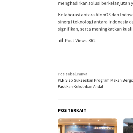
menghadirkan solusi berkelanjutan 
Kolaborasi antara AIonOS dan Indosa
sinergi teknologi antara Indonesia 
signifikan, serta meningkatkan kuali
Post Views:
362
Navigasi
Pos sebelumnya
PLN Siap Sukseskan Program Makan Bergizi
pos
Pastikan Kelistrikan Andal
POS TERKAIT