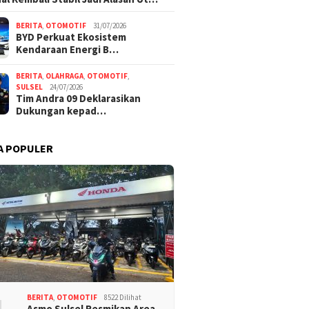
BERITA
,
OTOMOTIF
31/07/2026
BYD Perkuat Ekosistem
Kendaraan Energi B…
BERITA
,
OLAHRAGA
,
OTOMOTIF
,
SULSEL
24/07/2026
Tim Andra 09 Deklarasikan
Dukungan kepad…
A POPULER
BERITA
,
OTOMOTIF
8522 Dilihat
Asmo Sulsel Resmikan Area