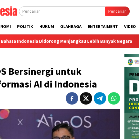
Pencarian
ONOMI
POLITIK
HUKUM
OLAHRAGA
ENTERTAIMENT
VIDEO
a Didorong Menjangkau Lebih Banyak Negara
Nilai Jual K
S Bersinergi untuk
ormasi AI di Indonesia