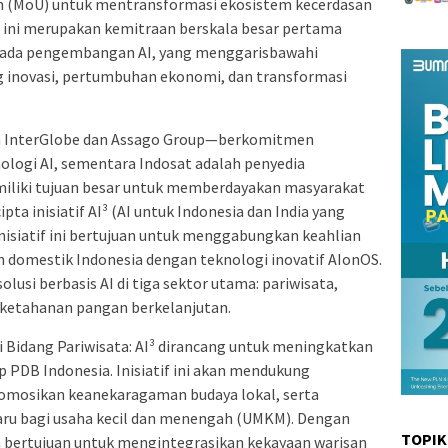
(MoU) untuk mentransformasi ekosistem kecerdasan
rasi ini merupakan kemitraan berskala besar pertama
 pada pengembangan AI, yang menggarisbawahi
inovasi, pertumbuhan ekonomi, dan transformasi
a InterGlobe dan Assago Group—berkomitmen
ologi AI, sementara Indosat adalah penyedia
iliki tujuan besar untuk memberdayakan masyarakat
cipta inisiatif AI³ (AI untuk Indonesia dan India yang
Inisiatif ini bertujuan untuk menggabungkan keahlian
domestik Indonesia dengan teknologi inovatif AIonOS.
usi berbasis AI di tiga sektor utama: pariwisata,
 ketahanan pangan berkelanjutan.
si Bidang Pariwisata: AI³ dirancang untuk meningkatkan
p PDB Indonesia. Inisiatif ini akan mendukung
romosikan keanekaragaman budaya lokal, serta
ru bagi usaha kecil dan menengah (UMKM). Dengan
TOPIK
a bertujuan untuk mengintegrasikan kekayaan warisan