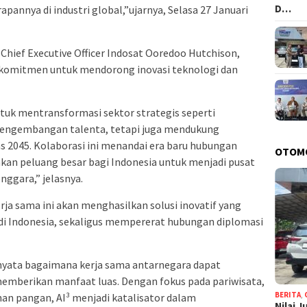
D…
pannya di industri global,”ujarnya, Selasa 27 Januari
 Chief Executive Officer Indosat Ooredoo Hutchison,
 komitmen untuk mendorong inovasi teknologi dan
untuk mentransformasi sektor strategis seperti
 pengembangan talenta, tetapi juga mendukung
as 2045. Kolaborasi ini menandai era baru hubungan
OTOM
akan peluang besar bagi Indonesia untuk menjadi pusat
ggara,” jelasnya.
a sama ini akan menghasilkan solusi inovatif yang
di Indonesia, sekaligus mempererat hubungan diplomasi
nyata bagaimana kerja sama antarnegara dapat
emberikan manfaat luas. Dengan fokus pada pariwisata,
BERITA
,
n pangan, AI³ menjadi katalisator dalam
Nilai 