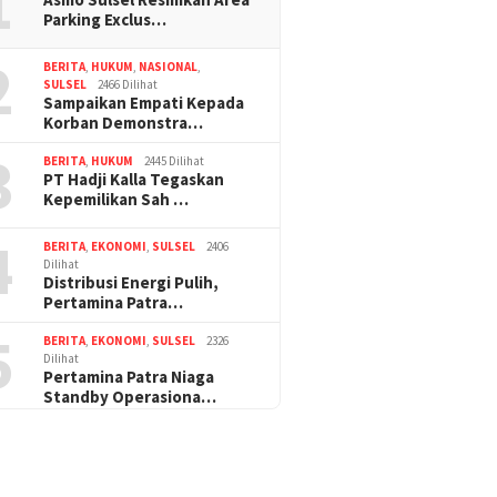
1
Parking Exclus…
2
BERITA
,
HUKUM
,
NASIONAL
,
SULSEL
2466 Dilihat
Sampaikan Empati Kepada
Korban Demonstra…
3
BERITA
,
HUKUM
2445 Dilihat
PT Hadji Kalla Tegaskan
Kepemilikan Sah …
4
BERITA
,
EKONOMI
,
SULSEL
2406
Dilihat
Distribusi Energi Pulih,
Pertamina Patra…
5
BERITA
,
EKONOMI
,
SULSEL
2326
Dilihat
Pertamina Patra Niaga
Standby Operasiona…