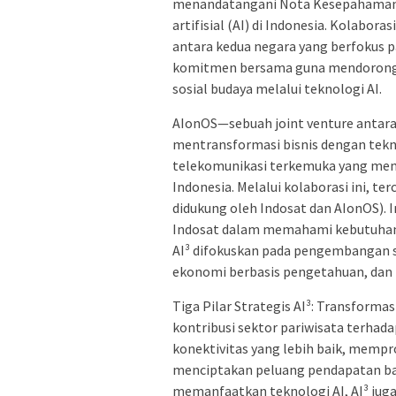
menandatangani Nota Kesepahaman 
artifisial (AI) di Indonesia. Kolabo
antara kedua negara yang berfokus
komitmen bersama guna mendorong 
sosial budaya melalui teknologi AI.
AIonOS—sebuah joint venture antar
mentransformasi bisnis dengan tekn
telekomunikasi terkemuka yang mem
Indonesia. Melalui kolaborasi ini, ter
didukung oleh Indosat dan AIonOS). 
Indosat dalam memahami kebutuhan 
AI³ difokuskan pada pengembangan sol
ekonomi berbasis pengetahuan, dan
Tiga Pilar Strategis AI³: Transforma
kontribusi sektor pariwisata terhada
konektivitas yang lebih baik, memp
menciptakan peluang pendapatan ba
memanfaatkan teknologi AI, AI³ jug