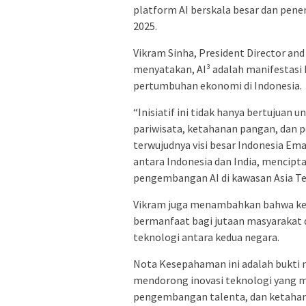
platform AI berskala besar dan penera
2025.
Vikram Sinha, President Director and
menyatakan, AI³ adalah manifestasi
pertumbuhan ekonomi di Indonesia.
“Inisiatif ini tidak hanya bertujuan 
pariwisata, ketahanan pangan, dan
terwujudnya visi besar Indonesia Em
antara Indonesia dan India, mencipt
pengembangan AI di kawasan Asia Ten
Vikram juga menambahkan bahwa kerj
bermanfaat bagi jutaan masyarakat 
teknologi antara kedua negara.
Nota Kesepahaman ini adalah bukti 
mendorong inovasi teknologi yang m
pengembangan talenta, dan ketahana