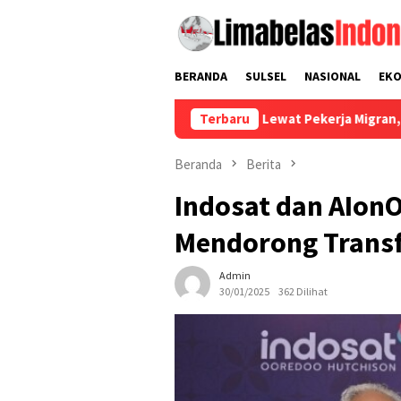
Loncat
ke
konten
BERANDA
SULSEL
NASIONAL
EK
Lewat Pekerja Migran, Bahasa Indonesi
Terbaru
Beranda
Berita
Indosat dan AIonO
Mendorong Transf
Admin
30/01/2025
362 Dilihat