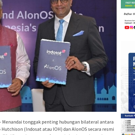
– Menandai tonggak penting hubungan bilateral antara
o Hutchison (Indosat atau IOH) dan AIonOS secara resmi