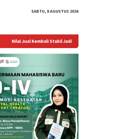
SABTU, 8 AGUSTUS 2026
embali Stabil Jadi Alasan Utama Tingginya Permintaan Trade-In T