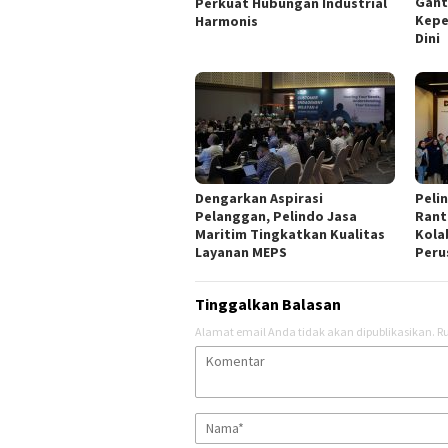
Gant
Perkuat Hubungan Industrial
Kepe
Harmonis
Dini
Dengarkan Aspirasi
Peli
Pelanggan, Pelindo Jasa
Rant
Maritim Tingkatkan Kualitas
Kola
Layanan MEPS
Peru
Tinggalkan Balasan
Alamat email Anda tidak akan dipublikasikan.
Ru