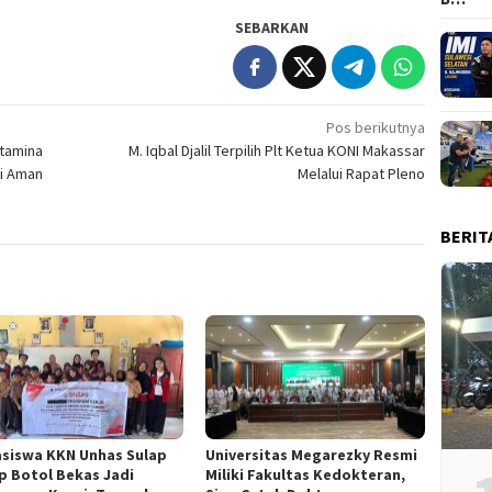
SEBARKAN
Pos berikutnya
rtamina
M. Iqbal Djalil Terpilih Plt Ketua KONI Makassar
gi Aman
Melalui Rapat Pleno
BERIT
siswa KKN Unhas Sulap
Universitas Megarezky Resmi
p Botol Bekas Jadi
Miliki Fakultas Kedokteran,