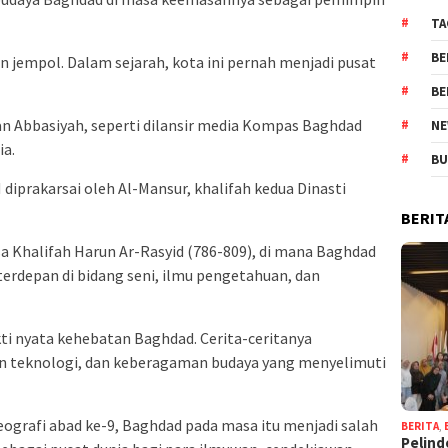
TA
BE
 jempol. Dalam sejarah, kota ini pernah menjadi pusat
BE
 Abbasiyah, seperti dilansir media Kompas Baghdad
NE
ia.
BU
diprakarsai oleh Al-Mansur, khalifah kedua Dinasti
BERIT
a Khalifah Harun Ar-Rasyid (786-809), di mana Baghdad
erdepan di bidang seni, ilmu pengetahuan, dan
ti nyata kehebatan Baghdad. Cerita-ceritanya
 teknologi, dan keberagaman budaya yang menyelimuti
eografi abad ke-9, Baghdad pada masa itu menjadi salah
BERITA
,
Pelind