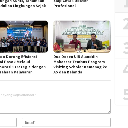
ungan Kunci, Tanamkan
Siap Cetak Dokter
dulian Lingkungan Sejak
Profesional
ndo Dorong Efisiensi
Dua Dosen UIN Alauddin
ai Pasok Melalui
Makassar Tembus Program
borasi Strategis dengan
Visiting Scholar Kemenag ke
sahaan Pelayaran
AS dan Belanda
as yang wajib ditandai
*