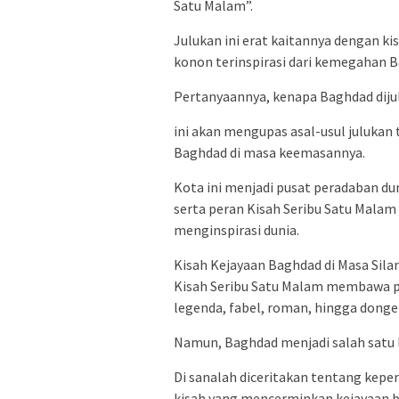
Satu Malam”.
Julukan ini erat kaitannya dengan kis
konon terinspirasi dari kemegahan 
Pertanyaannya, kenapa Baghdad diju
ini akan mengupas asal-usul juluka
Baghdad di masa keemasannya.
Kota ini menjadi pusat peradaban d
serta peran Kisah Seribu Satu Mal
menginspirasi dunia.
Kisah Kejayaan Baghdad di Masa Sila
Kisah Seribu Satu Malam membawa pe
legenda, fabel, roman, hingga dong
Namun, Baghdad menjadi salah satu l
Di sanalah diceritakan tentang kepe
kisah yang mencerminkan kejayaan 