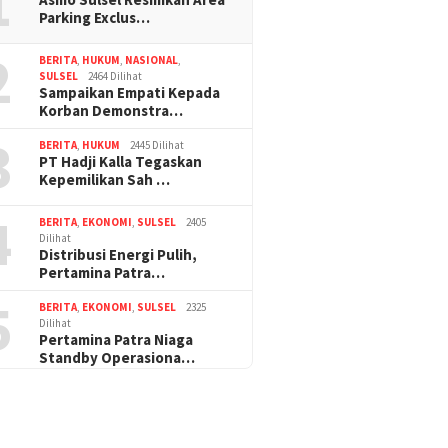
1
Parking Exclus…
2
BERITA
,
HUKUM
,
NASIONAL
,
SULSEL
2464 Dilihat
Sampaikan Empati Kepada
Korban Demonstra…
3
BERITA
,
HUKUM
2445 Dilihat
PT Hadji Kalla Tegaskan
Kepemilikan Sah …
4
BERITA
,
EKONOMI
,
SULSEL
2405
Dilihat
Distribusi Energi Pulih,
Pertamina Patra…
5
BERITA
,
EKONOMI
,
SULSEL
2325
Dilihat
Pertamina Patra Niaga
Standby Operasiona…