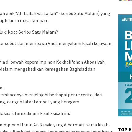
ah epik “Alf Lailah wa Lailah” (Seribu Satu Malam) yang
Baghdad di masa lampau.
luki Kota Seribu Satu Malam?
n tersebut dan membawa Anda menyelami kisah kejayaan
unia di bawah kepemimpinan Kekhalifahan Abbasiyah,
am dalam mengabadikan kemegahan Baghdad dan
m.
mbacanya menjelajahi berbagai genre cerita, dari
eng, dengan latar tempat yang beragam.
okasi utama dalam kisah-kisah ini.
mimpinan Harun Ar-Rasyid yang dihormati, serta kisah-
TOPIK
budaya Baghdad di masa keemasannya sebagai pemimpin