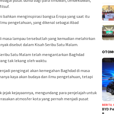
sebagai pusat dunia bagi para ilmuwan, cendekiawan,
ilsuf.
i bahkan menginspirasi bangsa Eropa yang saat itu
lmu pengetahuan, yang dikenal sebagai Abad
 masa lampau tersebutlah yang kemudian melahirkan
nyak disebut dalam Kisah Seribu Satu Malam.
OTOM
h Seribu Satu Malam telah mengantarkan Baghdad
yang tak lekang oleh waktu.
menjadi pengingat akan kemegahan Baghdad di masa
hanya kaya akan budaya dan ilmu pengetahuan, tetapi
k-jejak kejayaannya, mengundang para penjelajah untuk
rasakan atmosfer kota yang pernah menjadi pusat
BERITA
,
BYD Pe
B…