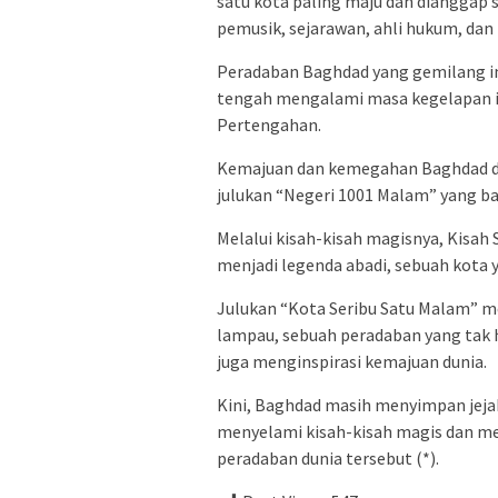
satu kota paling maju dan dianggap 
pemusik, sejarawan, ahli hukum, dan f
Peradaban Baghdad yang gemilang in
tengah mengalami masa kegelapan i
Pertengahan.
Kemajuan dan kemegahan Baghdad di
julukan “Negeri 1001 Malam” yang ba
Melalui kisah-kisah magisnya, Kisa
menjadi legenda abadi, sebuah kota 
Julukan “Kota Seribu Satu Malam” 
lampau, sebuah peradaban yang tak 
juga menginspirasi kemajuan dunia.
Kini, Baghdad masih menyimpan jeja
menyelami kisah-kisah magis dan me
peradaban dunia tersebut (*).