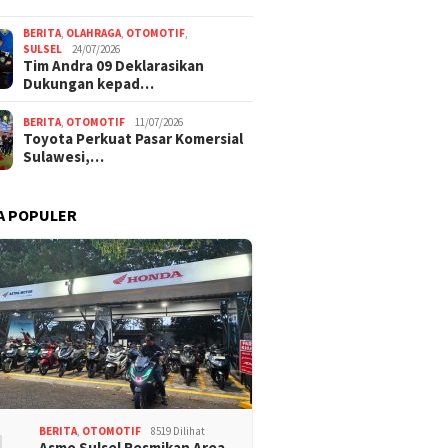
BERITA
,
OLAHRAGA
,
OTOMOTIF
,
SULSEL
24/07/2026
Tim Andra 09 Deklarasikan
Dukungan kepad…
BERITA
,
OTOMOTIF
11/07/2026
Toyota Perkuat Pasar Komersial
Sulawesi,…
A POPULER
BERITA
,
OTOMOTIF
8519 Dilihat
Asmo Sulsel Resmikan Area