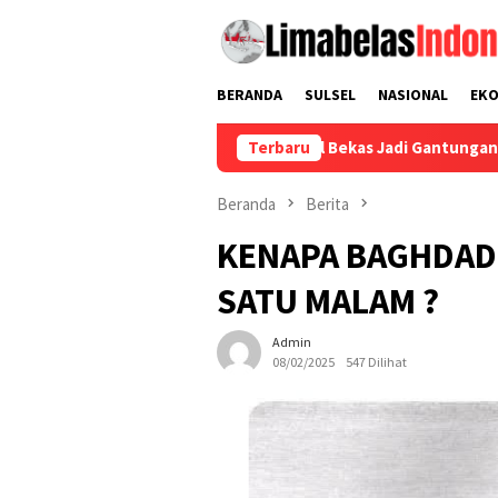
Loncat
ke
konten
BERANDA
SULSEL
NASIONAL
EK
nhas Sulap Tutup Botol Bekas Jadi Gantungan Kunci, Tanamkan 
Terbaru
Beranda
Berita
KENAPA BAGHDAD 
SATU MALAM ?
Admin
08/02/2025
547 Dilihat