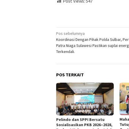
Post Views:
547
Navigasi
Pos sebelumnya
Koordinasi Dengan Pihak Polda Sulbar, Pe
pos
Patra Niaga Sulawesi Pastikan suplai ener
Terkendali.
POS TERKAIT
Maha
Pelindo dan SPPI Bersatu
Tutu
Sosialisasikan PKB 2026–2028,