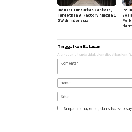
Indosat Luncurkan Zankore,
Peli
Targetkan AI Factory hingga 1
Sosi
GW di Indonesia
Perk
Harm
Tinggalkan Balasan
Alamat email Anda tidak akan dipublikasikan.
Ru
Simpan nama, email, dan situs web say