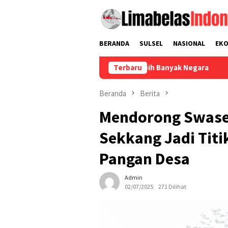
Loncat
ke
konten
BERANDA
SULSEL
NASIONAL
EK
idorong Menjangkau Lebih Banyak Negara
Terbaru
Nilai Jual Kemb
Beranda
Berita
Mendorong Swase
Sekkang Jadi Tit
Pangan Desa
Admin
02/07/2025
271 Dilihat