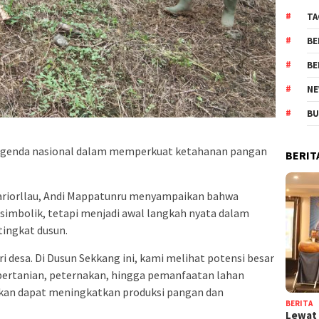
TA
BE
BE
NE
BU
 agenda nasional dalam memperkuat ketahanan pangan
BERIT
riorllau, Andi Mappatunru menyampaikan bahwa
simbolik, tetapi menjadi awal langkah nyata dalam
ingkat dusun.
 desa. Di Dusun Sekkang ini, kami melihat potensi besar
 pertanian, peternakan, hingga pemanfaatan lahan
pkan dapat meningkatkan produksi pangan dan
BERITA
Lewat 