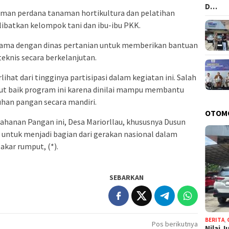
D…
naman perdana tanaman hortikultura dan pelatihan
libatkan kelompok tani dan ibu-ibu PKK.
a sama dengan dinas pertanian untuk memberikan bantuan
teknis secara berkelanjutan.
hat dari tingginya partisipasi dalam kegiatan ini. Salah
ut baik program ini karena dinilai mampu membantu
an pangan secara mandiri.
OTOM
hanan Pangan ini, Desa Mariorllau, khususnya Dusun
ntuk menjadi bagian dari gerakan nasional dalam
kar rumput, (*).
SEBARKAN
BERITA
,
Pos berikutnya
Nilai 