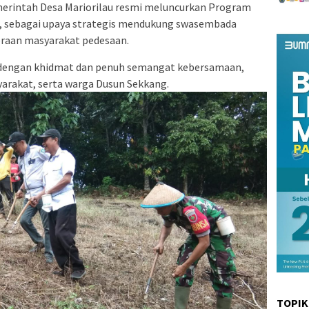
erintah Desa Mariorilau resmi meluncurkan Program
, sebagai upaya strategis mendukung swasembada
raan masyarakat pedesaan.
g dengan khidmat dan penuh semangat kebersamaan,
yarakat, serta warga Dusun Sekkang.
TOPIK