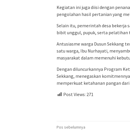
Kegiatan ini juga diisi dengan pena
pengolahan hasil pertanian yang me
Selain itu, pemerintah desa bekerj
bibit unggul, pupuk, serta pelatihan 
Antusiasme warga Dusun Sekkang terli
satu warga, Ibu Nurhayati, menyamb
masyarakat dalam memenuhi kebutuh
Dengan diluncurkannya Program Keta
Sekkang, menegaskan komitmennya u
memperkuat ketahanan pangan dari a
Post Views:
271
Navigasi
Pos sebelumnya