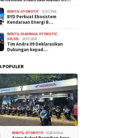
BERITA
,
OTOMOTIF
31/07/2026
BYD Perkuat Ekosistem
Kendaraan Energi B…
BERITA
,
OLAHRAGA
,
OTOMOTIF
,
SULSEL
24/07/2026
Tim Andra 09 Deklarasikan
Dukungan kepad…
A POPULER
BERITA
,
OTOMOTIF
8520 Dilihat
Asmo Sulsel Resmikan Area