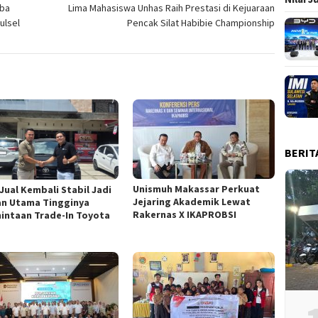
mba
Lima Mahasiswa Unhas Raih Prestasi di Kejuaraan
ulsel
Pencak Silat Habibie Championship
BERIT
Unismuh Makassar Perkuat
 Jual Kembali Stabil Jadi
Jejaring Akademik Lewat
an Utama Tingginya
Rakernas X IKAPROBSI
intaan Trade-In Toyota