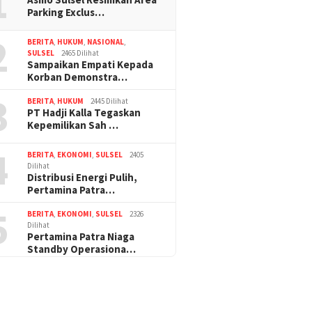
1
Parking Exclus…
2
BERITA
,
HUKUM
,
NASIONAL
,
SULSEL
2465 Dilihat
Sampaikan Empati Kepada
Korban Demonstra…
3
BERITA
,
HUKUM
2445 Dilihat
PT Hadji Kalla Tegaskan
Kepemilikan Sah …
4
BERITA
,
EKONOMI
,
SULSEL
2405
Dilihat
Distribusi Energi Pulih,
Pertamina Patra…
5
BERITA
,
EKONOMI
,
SULSEL
2326
Dilihat
Pertamina Patra Niaga
Standby Operasiona…