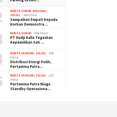
2
BERITA
,
HUKUM
,
NASIONAL
,
SULSEL
2469 Dilihat
Sampaikan Empati Kepada
Korban Demonstra…
3
BERITA
,
HUKUM
2446 Dilihat
PT Hadji Kalla Tegaskan
Kepemilikan Sah …
4
BERITA
,
EKONOMI
,
SULSEL
2406
Dilihat
Distribusi Energi Pulih,
Pertamina Patra…
5
BERITA
,
EKONOMI
,
SULSEL
2327
Dilihat
Pertamina Patra Niaga
Standby Operasiona…