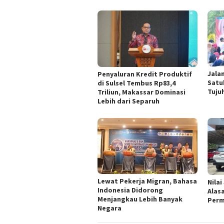
Jala
Penyaluran Kredit Produktif
Satu
di Sulsel Tembus Rp83,4
Tuju
Triliun, Makassar Dominasi
Lebih dari Separuh
Lewat Pekerja Migran, Bahasa
Nilai
Indonesia Didorong
Alas
Menjangkau Lebih Banyak
Perm
Negara