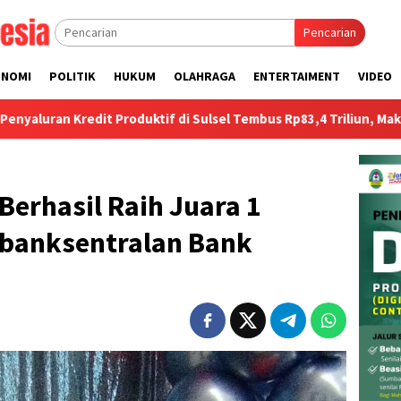
Pencarian
ONOMI
POLITIK
HUKUM
OLAHRAGA
ENTERTAIMENT
VIDEO
Produktif di Sulsel Tembus Rp83,4 Triliun, Makassar Dominasi Leb
Berhasil Raih Juara 1
banksentralan Bank