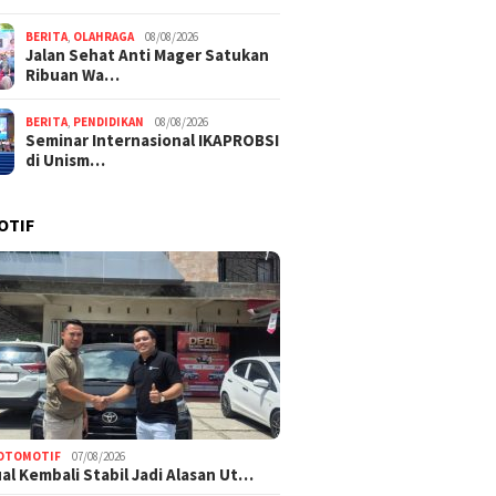
BERITA
,
OLAHRAGA
08/08/2026
Jalan Sehat Anti Mager Satukan
Ribuan Wa…
BERITA
,
PENDIDIKAN
08/08/2026
Seminar Internasional IKAPROBSI
di Unism…
OTIF
OTOMOTIF
07/08/2026
Jual Kembali Stabil Jadi Alasan Ut…