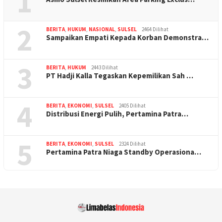
1
2
BERITA
,
HUKUM
,
NASIONAL
,
SULSEL
2464 Dilihat
Sampaikan Empati Kepada Korban Demonstra…
3
BERITA
,
HUKUM
2443 Dilihat
PT Hadji Kalla Tegaskan Kepemilikan Sah …
4
BERITA
,
EKONOMI
,
SULSEL
2405 Dilihat
Distribusi Energi Pulih, Pertamina Patra…
5
BERITA
,
EKONOMI
,
SULSEL
2324 Dilihat
Pertamina Patra Niaga Standby Operasiona…