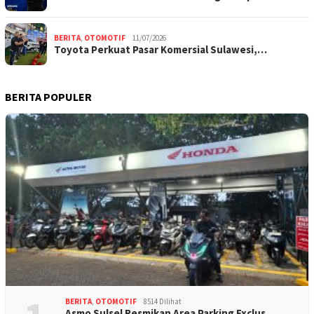
BERITA
,
OTOMOTIF
11/07/2026
Toyota Perkuat Pasar Komersial Sulawesi,…
BERITA POPULER
BERITA
,
OTOMOTIF
8514 Dilihat
Asmo Sulsel Resmikan Area Parking Exclus…