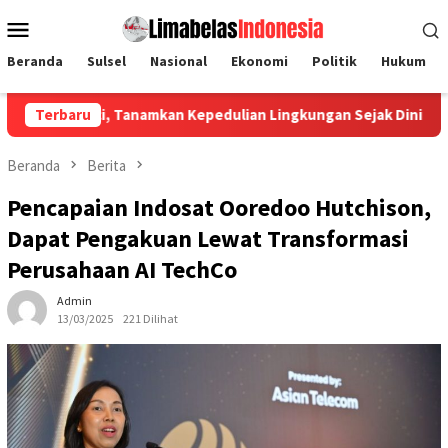
Loncat
Menu
ke
Mobile
konten
Beranda
Sulsel
Nasional
Ekonomi
Politik
Hukum
anamkan Kepedulian Lingkungan Sejak Dini
Terbaru
Universitas M
Beranda
Berita
Pencapaian Indosat Ooredoo Hutchison,
Dapat Pengakuan Lewat Transformasi
Perusahaan AI TechCo
Admin
13/03/2025
221 Dilihat