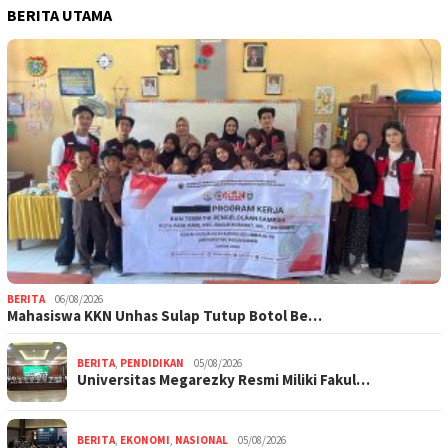
BERITA UTAMA
BERITA
06/08/2026
Mahasiswa KKN Unhas Sulap Tutup Botol Be…
BERITA
,
PENDIDIKAN
05/08/2026
Universitas Megarezky Resmi Miliki Fakul…
BERITA
,
EKONOMI
,
NASIONAL
05/08/2026